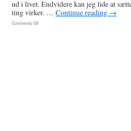
ud i livet. Endvidere kan jeg lide at sæt
ting virker. …
Continue reading
→
on
Comments Off
Samarbejde
med
ligesindede
væsener