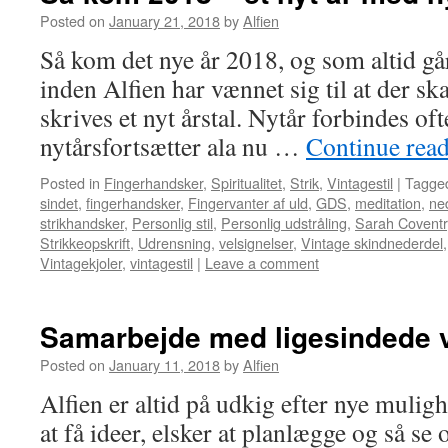
Posted on
January 21, 2018
by
Alfien
Så kom det nye år 2018, og som altid går
inden Alfien har vænnet sig til at der ska
skrives et nyt årstal. Nytår forbindes o
nytårsfortsætter ala nu …
Continue rea
Posted in
Fingerhandsker
,
Spiritualitet
,
Strik
,
Vintagestil
|
Tagge
sindet
,
fingerhandsker
,
Fingervanter af uld
,
GDS
,
meditation
,
ne
strikhandsker
,
Personlig stil
,
Personlig udstråling
,
Sarah Coventr
Strikkeopskrift
,
Udrensning
,
velsignelser
,
Vintage skindnederdel
Vintagekjoler
,
vintagestil
|
Leave a comment
Samarbejde med ligesindede
Posted on
January 11, 2018
by
Alfien
Alfien er altid på udkig efter nye mulig
at få ideer, elsker at planlægge og så se