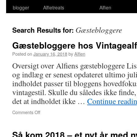
blogger
Alfietreats
Alfien
Gæstebloggere
Search Results for:
Gæstebloggere hos Vintagealf
Posted on
January 16, 2018
by
Alfien
Oversigt over Alfiens gæstebloggere Li
og indlæg er senest opdateret ultimo juli
indholdet passer til bloggens hovedfokus
vintagestil. Skulle du således ikke finde
det at indholdet ikke …
Continue readi
on
Comments Off
Gæstebloggere
hos
Vintagealfien
Så kom 2018 – et nyt år med 