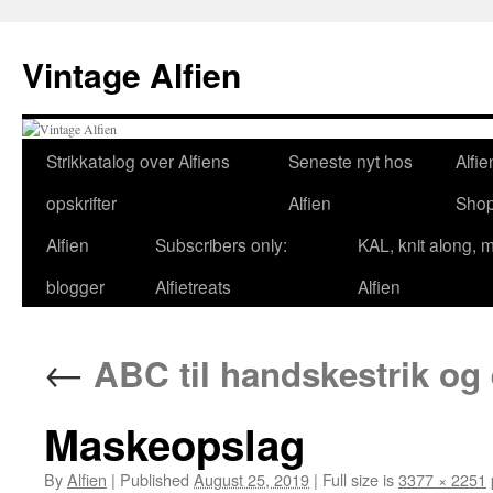
Skip
to
Vintage Alfien
content
Strikkatalog over Alfiens
Seneste nyt hos
Alfie
opskrifter
Alfien
Sho
Alfien
Subscribers only:
KAL, knit along, 
blogger
Alfietreats
Alfien
←
ABC til handskestrik og 
Maskeopslag
By
Alfien
|
Published
August 25, 2019
|
Full size is
3377 × 2251