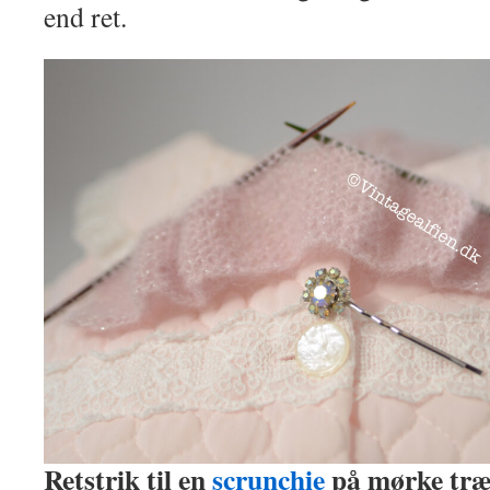
end ret.
Retstrik til en
scrunchie
på mørke tr