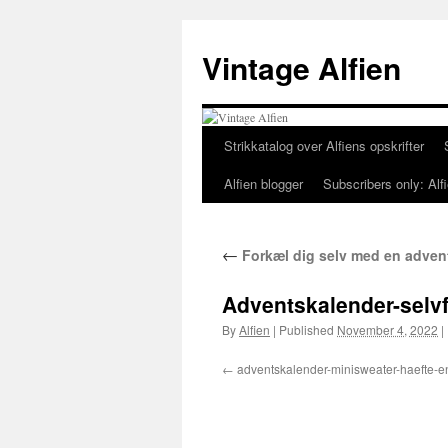
Skip
to
Vintage Alfien
content
Strikkatalog over Alfiens opskrifter
Alfien blogger
Subscribers only: Alfi
←
Forkæl dig selv med en advent
Adventskalender-selvfo
By
Alfien
|
Published
November 4, 2022
|
adventskalender-minisweater-haefte-en