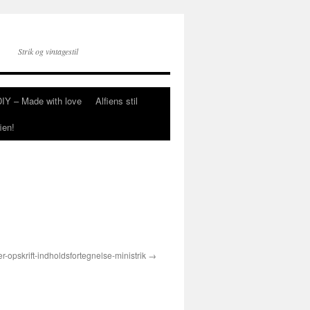
Strik og vintagestil
DIY – Made with love
Alfiens stil
ien!
-opskrift-indholdsfortegnelse-ministrik