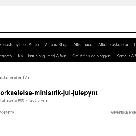
Seneste nyt hos Alfien
Alfiens Shop
Alfie-made
Alfien kokkererer
etreats
KAL, knit along, med Alfien
Om Alfien og bloggen
Kontakt Alf
skalender i år
rkaelelse-ministrik-jul-julepynt
Full size is
800 × 1200
pixels
der-strik
Adventskalender