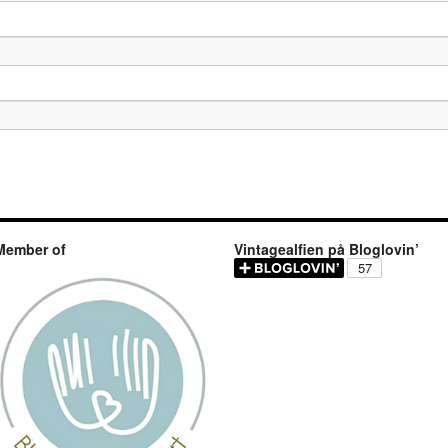
Member of
Vintagealfien på Bloglovin’