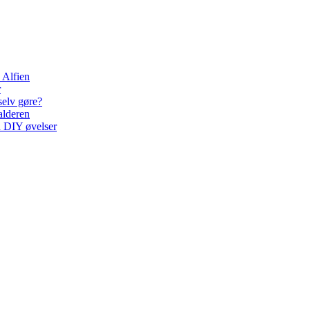
 Alfien
r
selv gøre?
alderen
d DIY øvelser