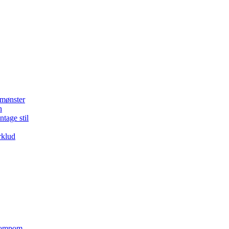
 mønster
n
ntage stil
rklud
 pompom