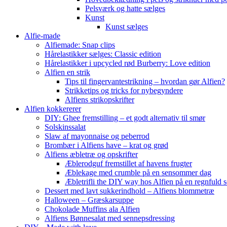
Pelsværk og hatte sælges
Kunst
Kunst sælges
Alfie-made
Alfiemade: Snap clips
Hårelastikker sælges: Classic edition
Hårelastikker i upcycled rød Burberry: Love edition
Alfien en strik
Tips til fingervantestrikning – hvordan gør Alfien?
Strikketips og tricks for nybegyndere
Alfiens strikopskrifter
Alfien kokkererer
DIY: Ghee fremstilling – et godt alternativ til smør
Solskinssalat
Slaw af mayonnaise og peberrod
Brombær i Alfiens have – krat og grød
Alfiens æbletræ og opskrifter
Æblerodguf fremstillet af havens frugter
Æblekage med crumble på en sensommer dag
Æbletrifli the DIY way hos Alfien på en regnfuld 
Dessert med lavt sukkerindhold – Alfiens blommetræ
Halloween – Græskarsuppe
Chokolade Muffins ala Alfien
Alfiens Bønnesalat med sennepsdressing