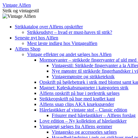
Skip
Vintage Alfien
to
Strik og vintagestil
content
Strikkatalog over Alfiens opskrifter
Strikkeudstyr – hvad er must-haves til strik?
Seneste nyt hos Alfien
Mest læste indlæg hos Vintagealfien
Alfiens Shop
Vintage effekter og andet sælges hos Alfien
Mormorvanter – strikkede fingervanter af uld med
Vintagestil: Strikkede fingervanter a la Alfie
Nye mønstre til strikkede fingerhandsker i vi
Vintagemønstre og strikketeknik
Opskrift på bøjlebetræk i strik med blomst samt ka
Magnet: Køleskabsmagneter i kategorien strik
Alfiens opskrift på hue i perlestrik sælges
Strikkeopskrift på hue med krøllet kant
Alfiens snap clips AKA knækspænder
Hårelastikker af vintage stof – Classic edition
Frisurer med hårelastikker – Alfiens forslag
Love edition – Ny kollektion af hårelastikker
Vintagetøj sælges fra Alfiens gemmer
Vintagesko og accessories sælges
Hovedbeklædning i pels og strikhuer med