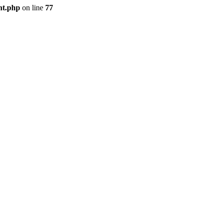
nt.php
on line
77