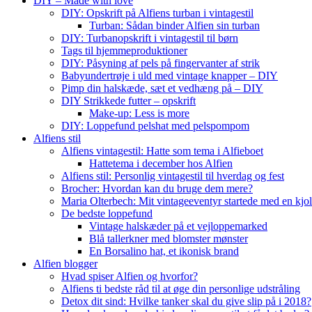
DIY – Made with love
DIY: Opskrift på Alfiens turban i vintagestil
Turban: Sådan binder Alfien sin turban
DIY: Turbanopskrift i vintagestil til børn
Tags til hjemmeproduktioner
DIY: Påsyning af pels på fingervanter af strik
Babyundertrøje i uld med vintage knapper – DIY
Pimp din halskæde, sæt et vedhæng på – DIY
DIY Strikkede futter – opskrift
Make-up: Less is more
DIY: Loppefund pelshat med pelspompom
Alfiens stil
Alfiens vintagestil: Hatte som tema i Alfieboet
Hattetema i december hos Alfien
Alfiens stil: Personlig vintagestil til hverdag og fest
Brocher: Hvordan kan du bruge dem mere?
Maria Olterbech: Mit vintageeventyr startede med en kjo
De bedste loppefund
Vintage halskæder på et vejloppemarked
Blå tallerkner med blomster mønster
En Borsalino hat, et ikonisk brand
Alfien blogger
Hvad spiser Alfien og hvorfor?
Alfiens ti bedste råd til at øge din personlige udstråling
Detox dit sind: Hvilke tanker skal du give slip på i 2018?