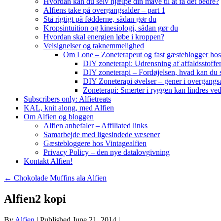
Hvordan kan du selv hjælpe din mave til at få det bedre?
Alfiens take på overgangsalder – part 1
Stå rigtigt på fødderne, sådan gør du
Kropsintuition og kinesiologi, sådan gør du
Hvordan skal energien løbe i kroppen?
Velsignelser og taknemmelighed
Om Lone – Zoneterapeut og fast gæsteblogger hos
DIY zoneterapi: Udrensning af affaldsstoffe
DIY zoneterapi – Fordøjelsen, hvad kan du 
DIY Zoneterapi øvelser – gener i overgangs
Zoneterapi: Smerter i ryggen kan lindres ve
Subscribers only: Alfietreats
KAL, knit along, med Alfien
Om Alfien og bloggen
Alfien anbefaler – Affiliated links
Samarbejde med ligesindede væsener
Gæstebloggere hos Vintagealfien
Privacy Policy – den nye datalovgivning
Kontakt Alfien!
←
Chokolade Muffins ala Alfien
Alfien2 kopi
By
Alfien
|
Published
June 21, 2014
|