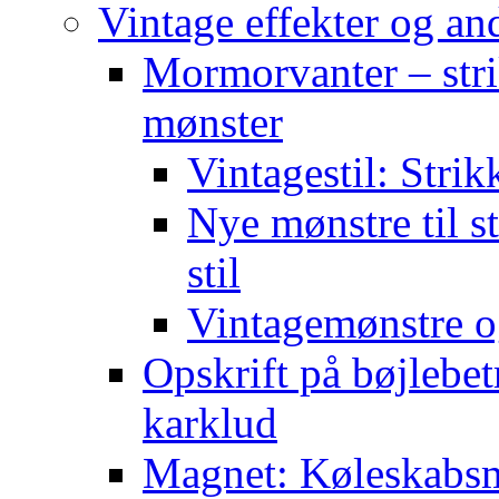
Vintage effekter og an
Mormorvanter – stri
mønster
Vintagestil: Strik
Nye mønstre til s
stil
Vintagemønstre o
Opskrift på bøjlebet
karklud
Magnet: Køleskabsma