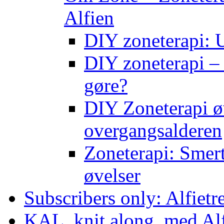
Alfien
DIY zoneterapi: U
DIY zoneterapi – 
gøre?
DIY Zoneterapi øv
overgangsalderen
Zoneterapi: Smert
øvelser
Subscribers only: Alfietr
KAL, knit along, med Al