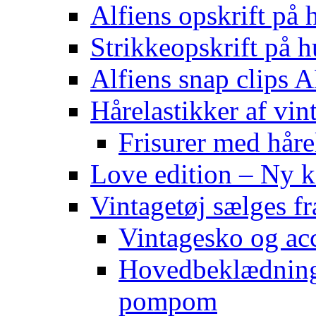
Alfiens opskrift på h
Strikkeopskrift på h
Alfiens snap clips
Hårelastikker af vin
Frisurer med håre
Love edition – Ny ko
Vintagetøj sælges f
Vintagesko og acc
Hovedbeklædning 
pompom