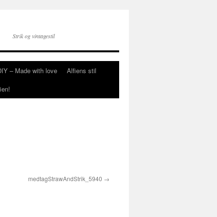
Strik og vintagestil
DIY – Made with love
Alfiens stil
ien!
medtagStrawAndStrik_5940