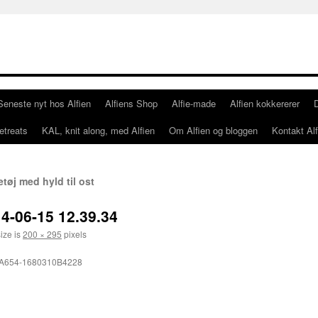
Seneste nyt hos Alfien
Alfiens Shop
Alfie-made
Alfien kokkererer
etreats
KAL, knit along, med Alfien
Om Alfien og bloggen
Kontakt Alf
tøj med hyld til ost
-06-15 12.39.34
size is
200 × 295
pixels
-A654-1680310B4228