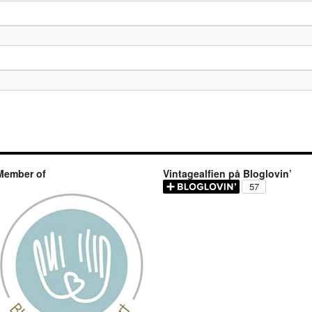
Member of
Vintagealfien på Bloglovin’