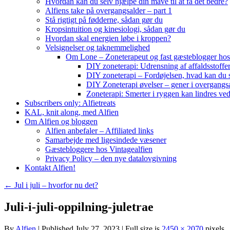
Hvordan kan du selv hjælpe din mave til at få det bedre?
Alfiens take på overgangsalder – part 1
Stå rigtigt på fødderne, sådan gør du
Kropsintuition og kinesiologi, sådan gør du
Hvordan skal energien løbe i kroppen?
Velsignelser og taknemmelighed
Om Lone – Zoneterapeut og fast gæsteblogger hos
DIY zoneterapi: Udrensning af affaldsstoffe
DIY zoneterapi – Fordøjelsen, hvad kan du 
DIY Zoneterapi øvelser – gener i overgangs
Zoneterapi: Smerter i ryggen kan lindres ve
Subscribers only: Alfietreats
KAL, knit along, med Alfien
Om Alfien og bloggen
Alfien anbefaler – Affiliated links
Samarbejde med ligesindede væsener
Gæstebloggere hos Vintagealfien
Privacy Policy – den nye datalovgivning
Kontakt Alfien!
←
Jul i juli – hvorfor nu det?
Juli-i-juli-oppilning-juletrae
By
Alfien
|
Published
July 27, 2023
|
Full size is
2450 × 2070
pixels