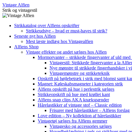
Skip
Vintage Alfien
to
Strik og vintagestil
content
Strikkatalog over Alfiens opskrifter
Strikkeudstyr – hvad er must-haves til strik?
Seneste nyt hos Alfien
Mest læste indlæg hos Vintagealfien
Alfiens Shop
Vintage effekter og andet sælges hos Alfien
Mormorvanter – strikkede fingervanter af uld med
Vintagestil: Strikkede fingervanter a la Alfie
Nye mønstre til strikkede fingerhandsker i vi
Vintagemønstre og strikketeknik
Opskrift på bøjlebetræk i strik med blomst samt ka
Magnet: Køleskabsmagneter i kategorien strik
Alfiens opskrift på hue i perlestrik sælges
Strikkeopskrift på hue med krøllet kant
Alfiens snap clips AKA knækspænder
Hårelastikker af vintage stof – Classic edition
Frisurer med hårelastikker – Alfiens forslag
Love edition – Ny kollektion af hårelastikker
Vintagetøj sælges fra Alfiens gemmer
Vintagesko og accessories sælges
Hovedbeklædning i pels og strikhuer med