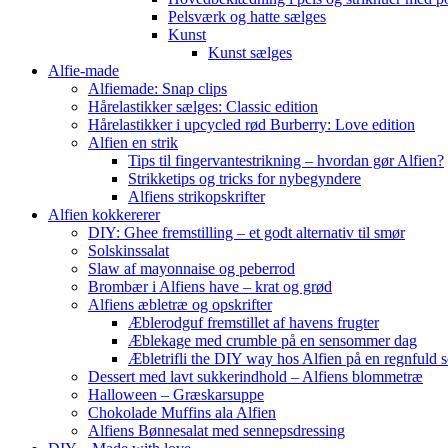
Pelsværk og hatte sælges
Kunst
Kunst sælges
Alfie-made
Alfiemade: Snap clips
Hårelastikker sælges: Classic edition
Hårelastikker i upcycled rød Burberry: Love edition
Alfien en strik
Tips til fingervantestrikning – hvordan gør Alfien?
Strikketips og tricks for nybegyndere
Alfiens strikopskrifter
Alfien kokkererer
DIY: Ghee fremstilling – et godt alternativ til smør
Solskinssalat
Slaw af mayonnaise og peberrod
Brombær i Alfiens have – krat og grød
Alfiens æbletræ og opskrifter
Æblerodguf fremstillet af havens frugter
Æblekage med crumble på en sensommer dag
Æbletrifli the DIY way hos Alfien på en regnfuld 
Dessert med lavt sukkerindhold – Alfiens blommetræ
Halloween – Græskarsuppe
Chokolade Muffins ala Alfien
Alfiens Bønnesalat med sennepsdressing