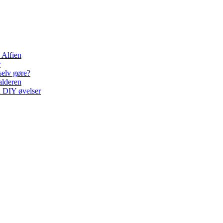
 Alfien
r
selv gøre?
alderen
d DIY øvelser