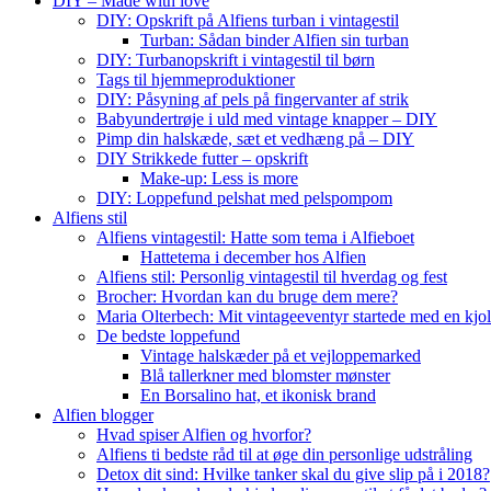
DIY – Made with love
DIY: Opskrift på Alfiens turban i vintagestil
Turban: Sådan binder Alfien sin turban
DIY: Turbanopskrift i vintagestil til børn
Tags til hjemmeproduktioner
DIY: Påsyning af pels på fingervanter af strik
Babyundertrøje i uld med vintage knapper – DIY
Pimp din halskæde, sæt et vedhæng på – DIY
DIY Strikkede futter – opskrift
Make-up: Less is more
DIY: Loppefund pelshat med pelspompom
Alfiens stil
Alfiens vintagestil: Hatte som tema i Alfieboet
Hattetema i december hos Alfien
Alfiens stil: Personlig vintagestil til hverdag og fest
Brocher: Hvordan kan du bruge dem mere?
Maria Olterbech: Mit vintageeventyr startede med en kjo
De bedste loppefund
Vintage halskæder på et vejloppemarked
Blå tallerkner med blomster mønster
En Borsalino hat, et ikonisk brand
Alfien blogger
Hvad spiser Alfien og hvorfor?
Alfiens ti bedste råd til at øge din personlige udstråling
Detox dit sind: Hvilke tanker skal du give slip på i 2018?