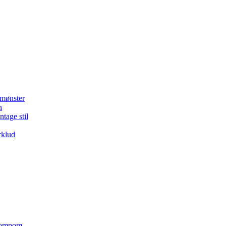
 mønster
n
ntage stil
rklud
 pompom