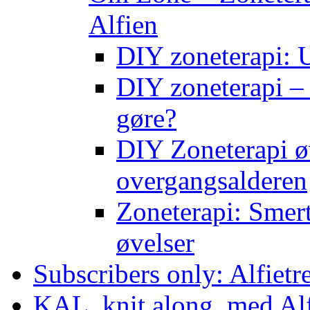
Alfien
DIY zoneterapi: U
DIY zoneterapi – 
gøre?
DIY Zoneterapi øv
overgangsalderen
Zoneterapi: Smert
øvelser
Subscribers only: Alfietr
KAL, knit along, med Al