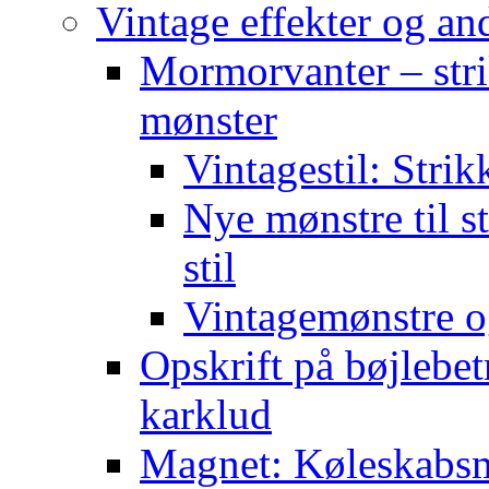
Vintage effekter og an
Mormorvanter – stri
mønster
Vintagestil: Strik
Nye mønstre til s
stil
Vintagemønstre o
Opskrift på bøjlebet
karklud
Magnet: Køleskabsma