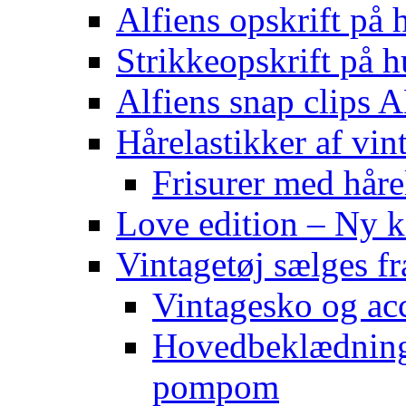
Alfiens opskrift på h
Strikkeopskrift på h
Alfiens snap clips
Hårelastikker af vin
Frisurer med håre
Love edition – Ny ko
Vintagetøj sælges f
Vintagesko og acc
Hovedbeklædning 
pompom