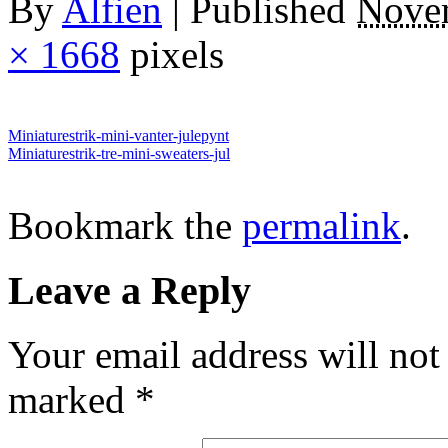
By
Alfien
|
Published
Nove
× 1668
pixels
Miniaturestrik-mini-vanter-julepynt
Miniaturestrik-tre-mini-sweaters-jul
Bookmark the
permalink
.
Leave a Reply
Your email address will not
marked
*