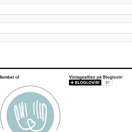
Member of
Vintagealfien på Bloglovin’