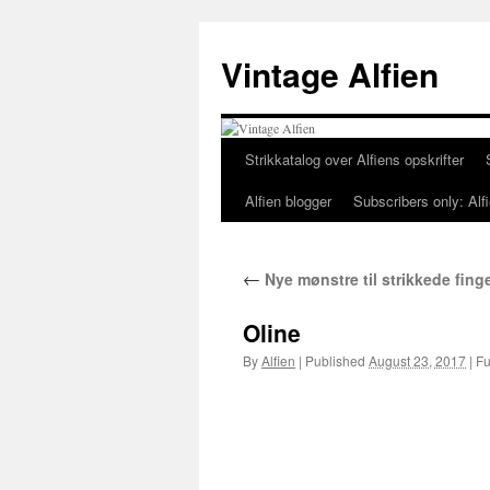
Skip
to
Vintage Alfien
content
Strikkatalog over Alfiens opskrifter
Alfien blogger
Subscribers only: Alfi
←
Nye mønstre til strikkede finge
Oline
By
Alfien
|
Published
August 23, 2017
|
Ful