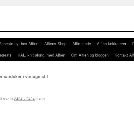
Seneste nyt hos Alfien
Alfiens Shop
Alfie-made
Alfien kokkererer
etreats
KAL, knit along, med Alfien
Om Alfien og bloggen
Kontakt Alf
rhandsker i vintage stil
l size is
2424 × 2424
pixels