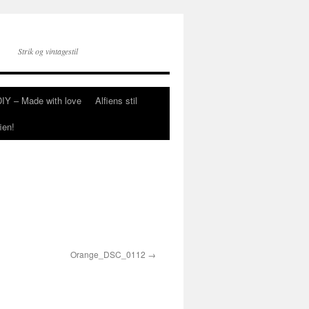
Strik og vintagestil
DIY – Made with love
Alfiens stil
ien!
Orange_DSC_0112