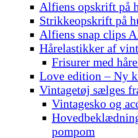
Alfiens opskrift på h
Strikkeopskrift på h
Alfiens snap clips
Hårelastikker af vin
Frisurer med håre
Love edition – Ny ko
Vintagetøj sælges f
Vintagesko og acc
Hovedbeklædning 
pompom