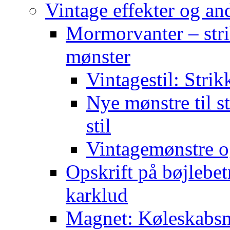
Vintage effekter og an
Mormorvanter – stri
mønster
Vintagestil: Strik
Nye mønstre til s
stil
Vintagemønstre o
Opskrift på bøjlebet
karklud
Magnet: Køleskabsma