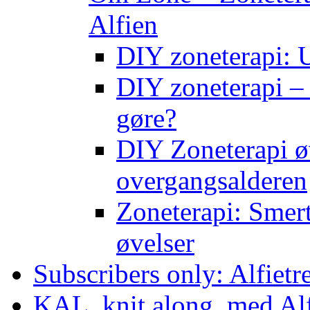
Alfien
DIY zoneterapi: U
DIY zoneterapi – 
gøre?
DIY Zoneterapi øv
overgangsalderen
Zoneterapi: Smert
øvelser
Subscribers only: Alfietr
KAL, knit along, med Al