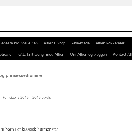
Seneste nyt hos Alfien
Alfiens Shop
Alfie-made
Alfien kokkererer
etreats
KAL, knit along, med Alfien
Om Alfien og bloggen
Kontakt Alf
 og prinsessedrømme
|
Full size is
2049 × 2049
pixels
l børn i et klassisk hulmønster