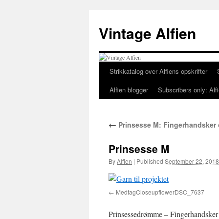
Skip
to
Vintage Alfien
content
Strikkatalog over Alfiens opskrifter
Alfien blogger
Subscribers only: Alfi
←
Prinsesse M: Fingerhandsker
Prinsesse M
By
Alfien
|
Published
September 22, 2018
MedtagCloseupflowerDSC_7637
Prinsessedrømme – Fingerhandsker ti