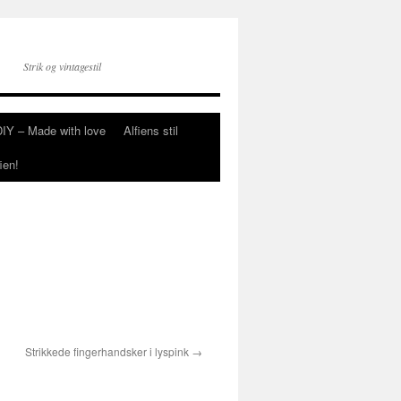
Strik og vintagestil
DIY – Made with love
Alfiens stil
ien!
Strikkede fingerhandsker i lyspink