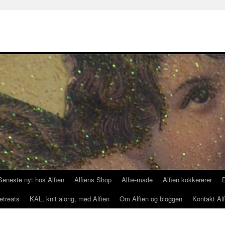
Seneste nyt hos Alfien
Alfiens Shop
Alfie-made
Alfien kokkererer
etreats
KAL, knit along, med Alfien
Om Alfien og bloggen
Kontakt Alf