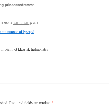
 og prinsessedrømme
ll size is
2505 × 2505
pixels
l børn i et klassisk hulmønster
*
ished.
Required fields are marked