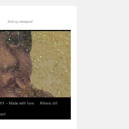
Strik og vintagestil
DIY – Made with love
Alfiens stil
ien!