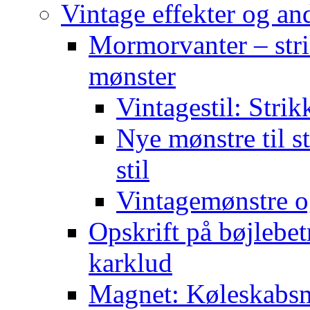
Vintage effekter og an
Mormorvanter – stri
mønster
Vintagestil: Strik
Nye mønstre til s
stil
Vintagemønstre o
Opskrift på bøjlebet
karklud
Magnet: Køleskabsma