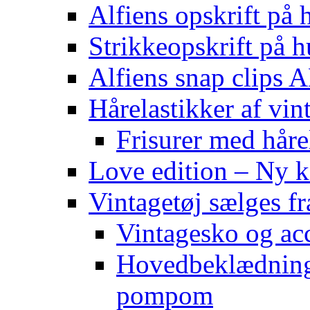
Alfiens opskrift på h
Strikkeopskrift på h
Alfiens snap clips
Hårelastikker af vin
Frisurer med håre
Love edition – Ny ko
Vintagetøj sælges f
Vintagesko og acc
Hovedbeklædning 
pompom