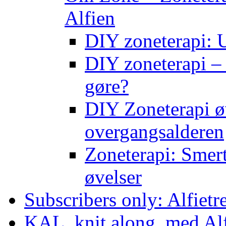
Alfien
DIY zoneterapi: U
DIY zoneterapi – 
gøre?
DIY Zoneterapi øv
overgangsalderen
Zoneterapi: Smert
øvelser
Subscribers only: Alfietr
KAL, knit along, med Al