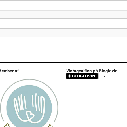
Member of
Vintagealfien på Bloglovin’