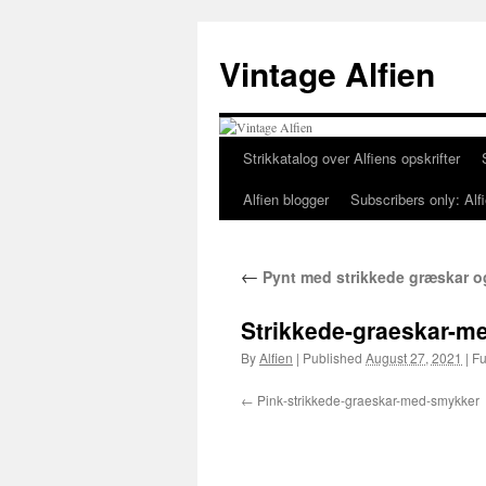
Skip
to
Vintage Alfien
content
Strikkatalog over Alfiens opskrifter
Alfien blogger
Subscribers only: Alfi
←
Pynt med strikkede græskar o
Strikkede-graeskar-me
By
Alfien
|
Published
August 27, 2021
|
Ful
Pink-strikkede-graeskar-med-smykker