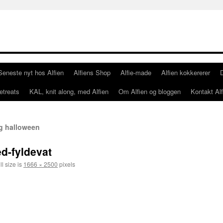
Seneste nyt hos Alfien
Alfiens Shop
Alfie-made
Alfien kokkererer
etreats
KAL, knit along, med Alfien
Om Alfien og bloggen
Kontakt Alf
g halloween
d-fyldevat
l size is
1666 × 2500
pixels