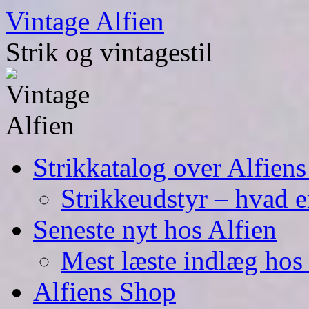
Skip
Vintage Alfien
to
content
Strik og vintagestil
Strikkatalog over Alfiens
Strikkeudstyr – hvad er
Seneste nyt hos Alfien
Mest læste indlæg hos 
Alfiens Shop