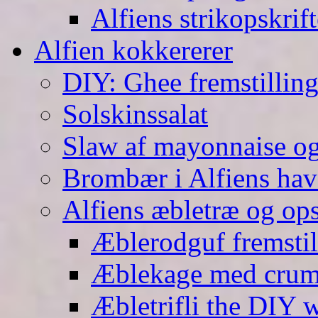
Alfiens strikopskrift
Alfien kokkererer
DIY: Ghee fremstilling 
Solskinssalat
Slaw af mayonnaise o
Brombær i Alfiens hav
Alfiens æbletræ og ops
Æblerodguf fremstill
Æblekage med crum
Æbletrifli the DIY 