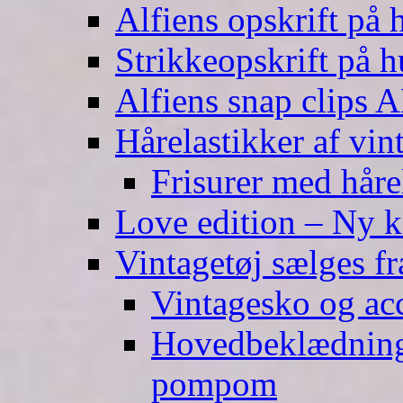
Alfiens opskrift på h
Strikkeopskrift på h
Alfiens snap clips
Hårelastikker af vin
Frisurer med håre
Love edition – Ny ko
Vintagetøj sælges f
Vintagesko og acc
Hovedbeklædning 
pompom