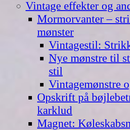
Vintage effekter og an
Mormorvanter – stri
mønster
Vintagestil: Strik
Nye mønstre til s
stil
Vintagemønstre o
Opskrift på bøjlebet
karklud
Magnet: Køleskabsma