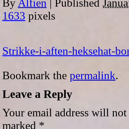
By
Alfien
|
Published
Janua
1633
pixels
Strikke-i-aften-heksehat-bo
Bookmark the
permalink
.
Leave a Reply
Your email address will not
marked
*