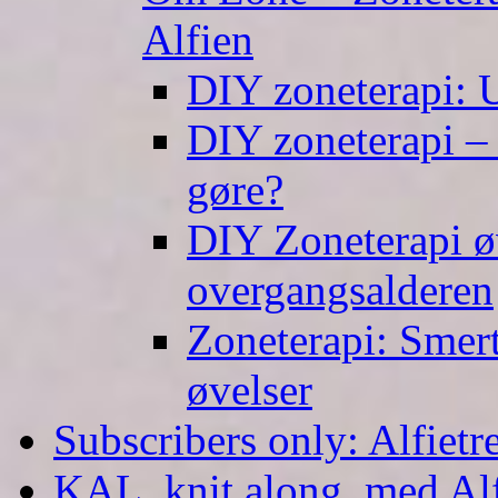
Alfien
DIY zoneterapi: U
DIY zoneterapi – 
gøre?
DIY Zoneterapi øv
overgangsalderen
Zoneterapi: Smert
øvelser
Subscribers only: Alfietr
KAL, knit along, med Al