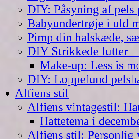
DIY: Påsyning af pels p
Babyundertrøje i uld 
Pimp din halskæde, sæ
DIY Strikkede futter –
Make-up: Less is m
DIY: Loppefund pels
Alfiens stil
Alfiens vintagestil: Ha
Hattetema i decembe
Alfiens stil: Personlig 