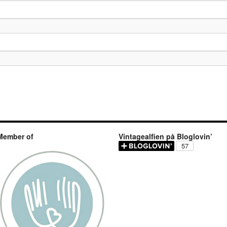
Member of
Vintagealfien på Bloglovin’