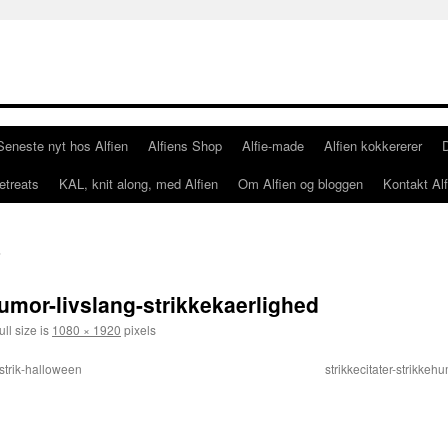
Seneste nyt hos Alfien
Alfiens Shop
Alfie-made
Alfien kokkererer
etreats
KAL, knit along, med Alfien
Om Alfien og bloggen
Kontakt Alf
humor-livslang-strikkekaerlighed
ll size is
1080 × 1920
pixels
rstrik-halloween
strikkecitater-strikkeh