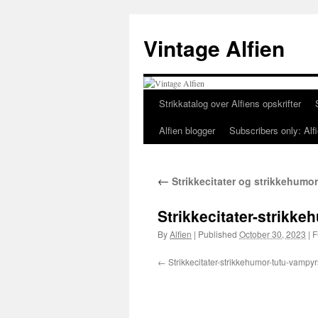
Skip
to
Vintage Alfien
content
Strikkatalog over Alfiens opskrifter
Alfien blogger
Subscribers only: Alfi
←
Strikkecitater og strikkehumor
Strikkecitater-strikke
By
Alfien
|
Published
October 30, 2023
|
Fu
Strikkecitater-strikkehumor-tutu-vampy