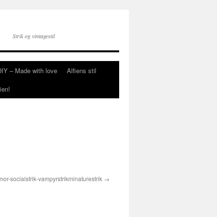
Strik og vintagestil
DIY – Made with love
Alfiens stil
ien!
umor-socialstrik-vampyrstrikminaturestrik