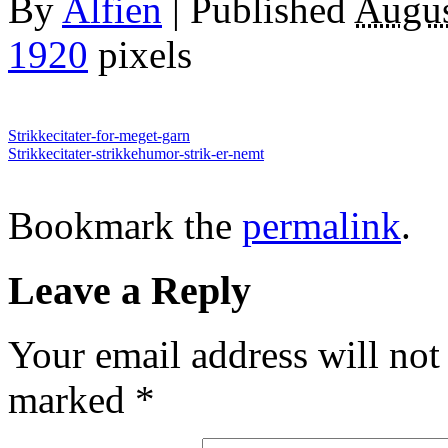
By
Alfien
|
Published
Augus
1920
pixels
Strikkecitater-for-meget-garn
Strikkecitater-strikkehumor-strik-er-nemt
Bookmark the
permalink
.
Leave a Reply
Your email address will not
marked
*