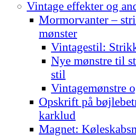
Vintage effekter og an
Mormorvanter – stri
mønster
Vintagestil: Strik
Nye mønstre til s
stil
Vintagemønstre o
Opskrift på bøjlebet
karklud
Magnet: Køleskabsma