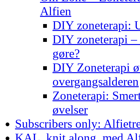
Alfien
DIY zoneterapi: U
DIY zoneterapi – 
gøre?
DIY Zoneterapi øv
overgangsalderen
Zoneterapi: Smert
øvelser
Subscribers only: Alfietr
KAL, knit along, med Al