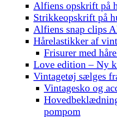
Alfiens opskrift på h
Strikkeopskrift på h
Alfiens snap clips
Hårelastikker af vin
Frisurer med håre
Love edition – Ny ko
Vintagetøj sælges f
Vintagesko og acc
Hovedbeklædning 
pompom