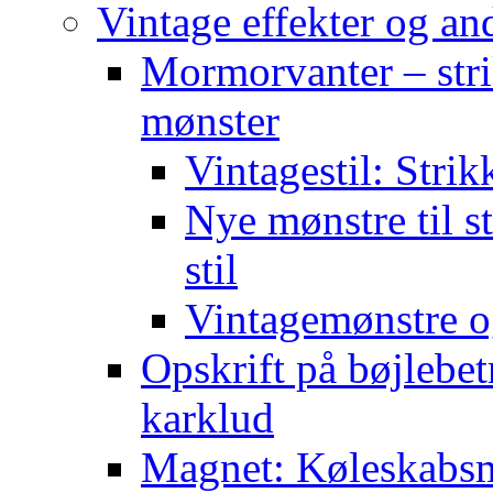
Vintage effekter og an
Mormorvanter – stri
mønster
Vintagestil: Strik
Nye mønstre til s
stil
Vintagemønstre o
Opskrift på bøjlebet
karklud
Magnet: Køleskabsma