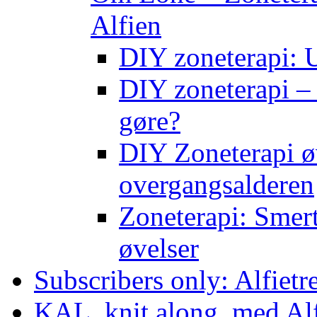
Alfien
DIY zoneterapi: U
DIY zoneterapi – 
gøre?
DIY Zoneterapi øv
overgangsalderen
Zoneterapi: Smert
øvelser
Subscribers only: Alfietr
KAL, knit along, med Al