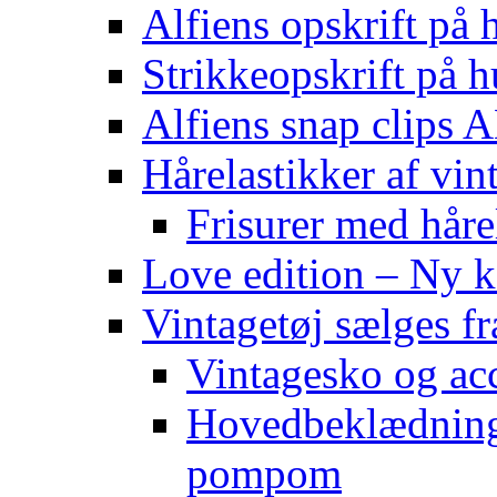
Alfiens opskrift på h
Strikkeopskrift på h
Alfiens snap clips
Hårelastikker af vin
Frisurer med håre
Love edition – Ny ko
Vintagetøj sælges f
Vintagesko og acc
Hovedbeklædning 
pompom