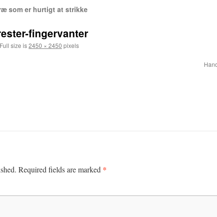
træ som er hurtigt at strikke
rester-fingervanter
Full size is
2450 × 2450
pixels
Hand
*
ished.
Required fields are marked