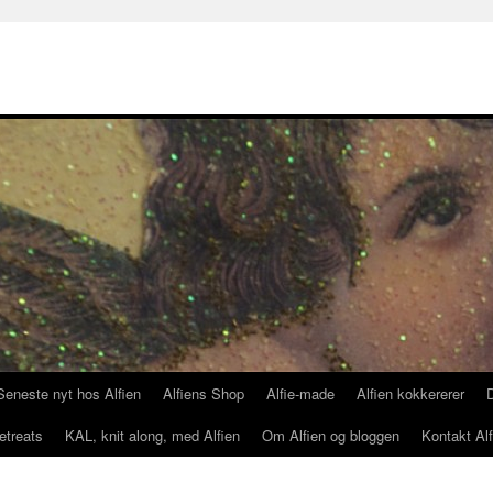
Seneste nyt hos Alfien
Alfiens Shop
Alfie-made
Alfien kokkererer
etreats
KAL, knit along, med Alfien
Om Alfien og bloggen
Kontakt Alf