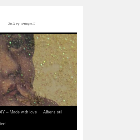
Strik og vintagestil
DIY – Made with love
Alfiens stil
ien!