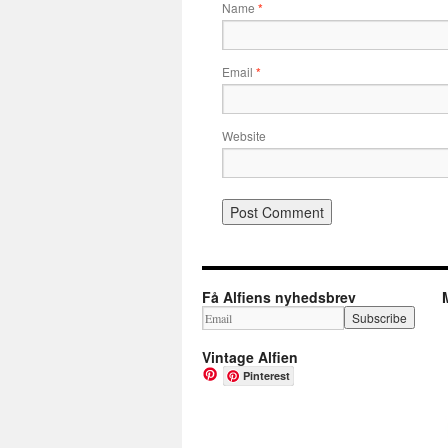
Name
*
Email
*
Website
Få Alfiens nyhedsbrev
Vintage Alfien
Pinterest