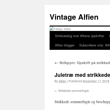
Skip
to
Vintage Alfien
content
Strikkatalog over Alfiens opskrifter
Alfien blogger
Subscribers only: Alfi
←
Strikpynt: Opskrift på strikked
Juletræ med strikked
By
Alfien
|
Published
November 17, 2018
Strikkede sommerfugle
Strikkede sommerfugle og brochepyn