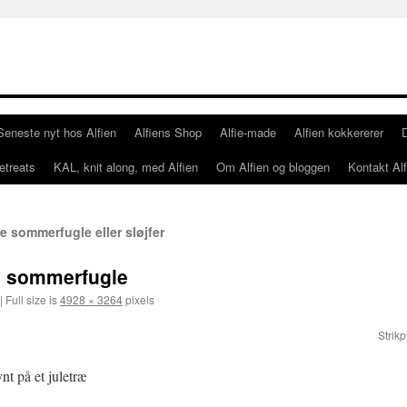
Seneste nyt hos Alfien
Alfiens Shop
Alfie-made
Alfien kokkererer
etreats
KAL, knit along, med Alfien
Om Alfien og bloggen
Kontakt Alf
e sommerfugle eller sløjfer
e sommerfugle
|
Full size is
4928 × 3264
pixels
Strik
t på et juletræ