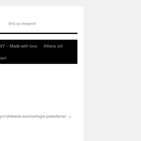
Strik og vintagestil
DIY – Made with love
Alfiens stil
ien!
pynt-strikkede-sommerfugle-pastelfarver