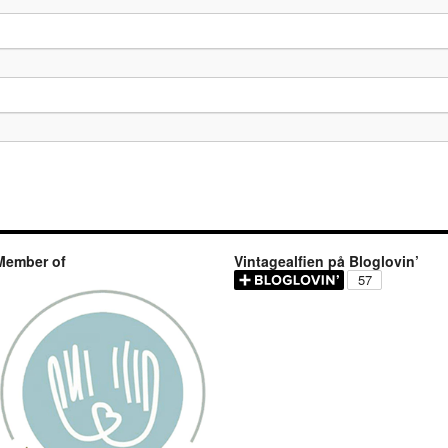
Member of
Vintagealfien på Bloglovin’