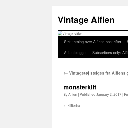
Skip
to
Vintage Alfien
content
Strikkatalog over Alfiens opskrifter
Alfien blogger
Subscribers only: Alfi
←
Vintagetøj sælges fra Alfiens
monsterkilt
By
Alfien
|
Published
January 2, 2017
|
Ful
kiltforfra