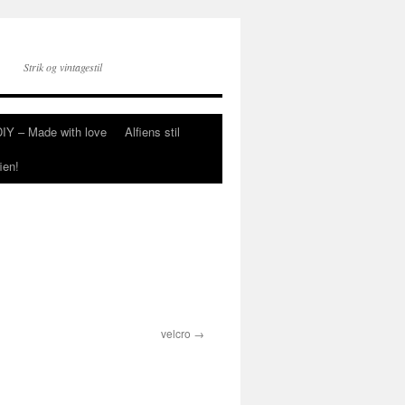
Strik og vintagestil
DIY – Made with love
Alfiens stil
ien!
velcro