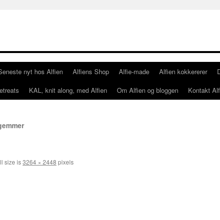
Seneste nyt hos Alfien
Alfiens Shop
Alfie-made
Alfien kokkererer
etreats
KAL, knit along, med Alfien
Om Alfien og bloggen
Kontakt Alf
 gemmer
l size is
3264 × 2448
pixels