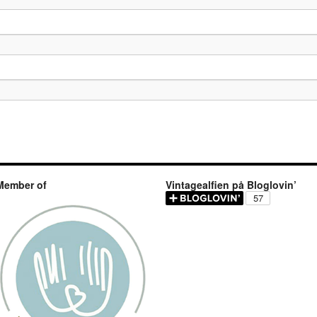
Member of
Vintagealfien på Bloglovin’