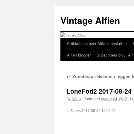
Skip
to
Vintage Alfien
content
Strikkatalog over Alfiens opskrifter
Alfien blogger
Subscribers only: Alfi
←
Zoneterapi: Smerter i ryggen k
LoneFod2 2017-08-24 
By
Alfien
|
Published
August 24, 2017
|
Ful
Nakke2017-08-24 16.00.01