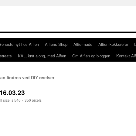
Seneste nyt hos Alfien
Alfiens Shop
Alfie-made
Alfien kokkererer
etreats
KAL, knit along, med Alfien
Om Alfien og bloggen
Kontakt Alf
an lindres ved DIY øvelser
16.03.23
l size is
546 × 350
pixels