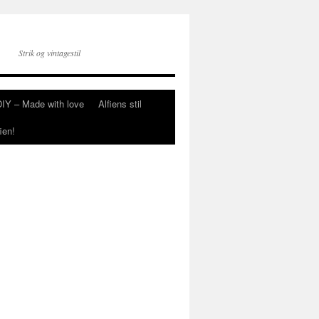
Strik og vintagestil
DIY – Made with love
Alfiens stil
ien!