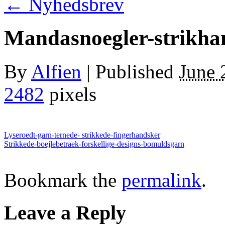
←
Nyhedsbrev
Mandasnoegler-strikhan
By
Alfien
|
Published
June 
2482
pixels
Lyseroedt-garn-ternede- strikkede-fingerhandsker
Strikkede-boejlebetraek-forskellige-designs-bomuldsgarn
Bookmark the
permalink
.
Leave a Reply