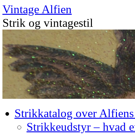
Skip
Vintage Alfien
to
content
Strik og vintagestil
Strikkatalog over Alfiens
Strikkeudstyr – hvad er