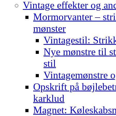
Vintage effekter og an
Mormorvanter – stri
mønster
Vintagestil: Strik
Nye mønstre til s
stil
Vintagemønstre o
Opskrift på bøjlebet
karklud
Magnet: Køleskabsma