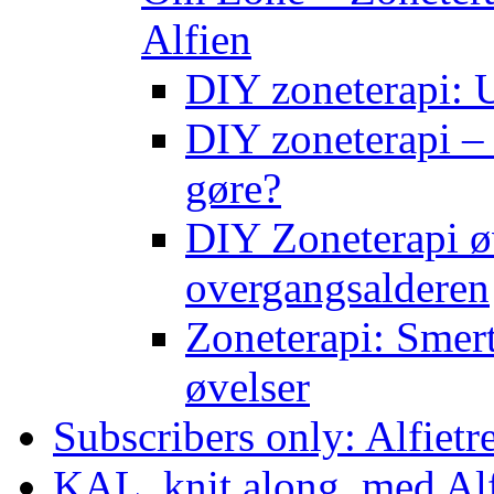
Alfien
DIY zoneterapi: U
DIY zoneterapi – 
gøre?
DIY Zoneterapi øv
overgangsalderen
Zoneterapi: Smert
øvelser
Subscribers only: Alfietr
KAL, knit along, med Al