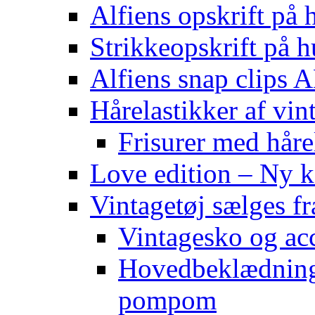
Alfiens opskrift på h
Strikkeopskrift på h
Alfiens snap clips
Hårelastikker af vin
Frisurer med håre
Love edition – Ny ko
Vintagetøj sælges f
Vintagesko og acc
Hovedbeklædning 
pompom