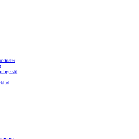
 mønster
n
ntage stil
rklud
 pompom