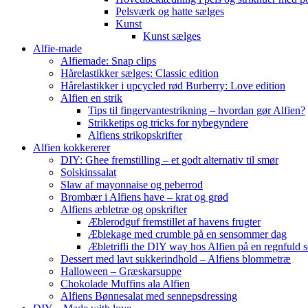
Pelsværk og hatte sælges
Kunst
Kunst sælges
Alfie-made
Alfiemade: Snap clips
Hårelastikker sælges: Classic edition
Hårelastikker i upcycled rød Burberry: Love edition
Alfien en strik
Tips til fingervantestrikning – hvordan gør Alfien?
Strikketips og tricks for nybegyndere
Alfiens strikopskrifter
Alfien kokkererer
DIY: Ghee fremstilling – et godt alternativ til smør
Solskinssalat
Slaw af mayonnaise og peberrod
Brombær i Alfiens have – krat og grød
Alfiens æbletræ og opskrifter
Æblerodguf fremstillet af havens frugter
Æblekage med crumble på en sensommer dag
Æbletrifli the DIY way hos Alfien på en regnfuld 
Dessert med lavt sukkerindhold – Alfiens blommetræ
Halloween – Græskarsuppe
Chokolade Muffins ala Alfien
Alfiens Bønnesalat med sennepsdressing