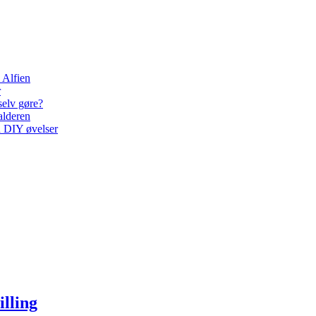
 Alfien
r
selv gøre?
alderen
d DIY øvelser
illing