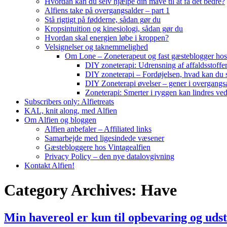
Hvordan kan du selv hjælpe din mave til at få det bedre?
Alfiens take på overgangsalder – part 1
Stå rigtigt på fødderne, sådan gør du
Kropsintuition og kinesiologi, sådan gør du
Hvordan skal energien løbe i kroppen?
Velsignelser og taknemmelighed
Om Lone – Zoneterapeut og fast gæsteblogger hos
DIY zoneterapi: Udrensning af affaldsstoffe
DIY zoneterapi – Fordøjelsen, hvad kan du 
DIY Zoneterapi øvelser – gener i overgangs
Zoneterapi: Smerter i ryggen kan lindres ve
Subscribers only: Alfietreats
KAL, knit along, med Alfien
Om Alfien og bloggen
Alfien anbefaler – Affiliated links
Samarbejde med ligesindede væsener
Gæstebloggere hos Vintagealfien
Privacy Policy – den nye datalovgivning
Kontakt Alfien!
Category Archives:
Have
Min havereol er kun til opbevaring og udst