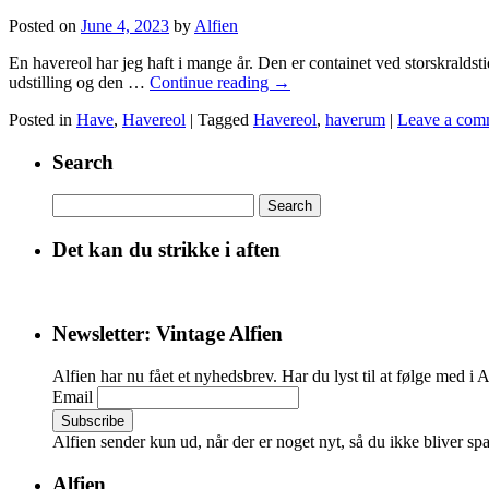
Posted on
June 4, 2023
by
Alfien
En havereol har jeg haft i mange år. Den er containet ved storskraldst
udstilling og den …
Continue reading
→
Posted in
Have
,
Havereol
|
Tagged
Havereol
,
haverum
|
Leave a com
Search
Search
for:
Det kan du strikke i aften
Newsletter: Vintage Alfien
Alfien har nu fået et nyhedsbrev. Har du lyst til at følge med i 
Email
Alfien sender kun ud, når der er noget nyt, så du ikke bliver s
Alfien