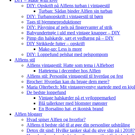
DIY – Made with love
DIY: Opskrift på Alfiens turban i vintagestil
Turban: Sådan binder Alfien sin turban
DIY: Turbanopskrift i vintagestil til børn
Tags til hjemmeproduktioner
DIY: Påsyning af pels på fingervanter af strik
Babyundertrøje i uld med vintage knapper – DIY
Pimp din halskæde, sæt et vedhæng på – DIY
DIY Strikkede futter – opskrift
Make-up: Less is more
DIY: Loppefund pelshat med pelspompom
Alfiens stil
Alfiens vintagestil: Hatte som tema i Alfieboet
Hattetema i december hos Alfien
Alfiens stil: Personlig vintagestil til hverdag og fest
Brocher: Hvordan kan du bruge dem mere?
Maria Olterbech: Mit vintageeventyr startede med en kjo
De bedste loppefund
Vintage halskæder på et vejloppemarked
Blå tallerkner med blomster mønster
En Borsalino hat, et ikonisk brand
Alfien blogger
Hvad spiser Alfien og hvorfor?
Alfiens ti bedste råd til at øge din personlige udstråling
Detox dit sind: Hvilke tanker skal du give slip på i 2018?