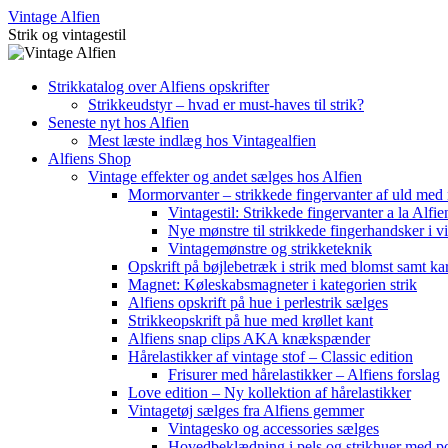
Skip
Vintage Alfien
to
Strik og vintagestil
content
Strikkatalog over Alfiens opskrifter
Strikkeudstyr – hvad er must-haves til strik?
Seneste nyt hos Alfien
Mest læste indlæg hos Vintagealfien
Alfiens Shop
Vintage effekter og andet sælges hos Alfien
Mormorvanter – strikkede fingervanter af uld med
Vintagestil: Strikkede fingervanter a la Alfie
Nye mønstre til strikkede fingerhandsker i vi
Vintagemønstre og strikketeknik
Opskrift på bøjlebetræk i strik med blomst samt ka
Magnet: Køleskabsmagneter i kategorien strik
Alfiens opskrift på hue i perlestrik sælges
Strikkeopskrift på hue med krøllet kant
Alfiens snap clips AKA knækspænder
Hårelastikker af vintage stof – Classic edition
Frisurer med hårelastikker – Alfiens forslag
Love edition – Ny kollektion af hårelastikker
Vintagetøj sælges fra Alfiens gemmer
Vintagesko og accessories sælges
Hovedbeklædning i pels og strikhuer med