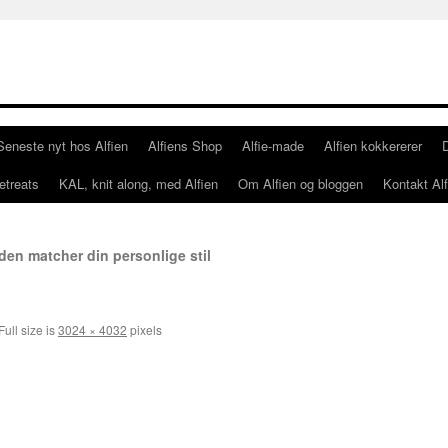
Seneste nyt hos Alfien
Alfiens Shop
Alfie-made
Alfien kokkererer
etreats
KAL, knit along, med Alfien
Om Alfien og bloggen
Kontakt Alf
den matcher din personlige stil
Full size is
3024 × 4032
pixels