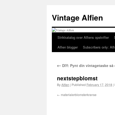
Skip
to
Vintage Alfien
content
Strikkatalog over Alfiens opskrifter
Alfien blogger
Subscribers only: Alfi
←
DIY: Pynt din vintagetaske så 
nextstepblomst
By
Alfien
|
Published
February 17, 2018
|
materialerblomsterkranse