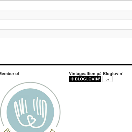
Member of
Vintagealfien på Bloglovin’