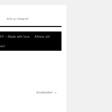
Strik og vintagestil
DIY – Made with love
Alfiens stil
ien!
Smykkesten