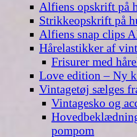
Alfiens opskrift på h
Strikkeopskrift på h
Alfiens snap clips
Hårelastikker af vin
Frisurer med håre
Love edition – Ny ko
Vintagetøj sælges f
Vintagesko og acc
Hovedbeklædning 
pompom