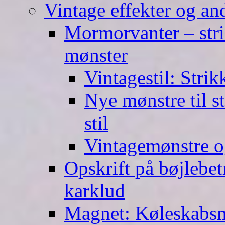
Vintage effekter og an
Mormorvanter – stri
mønster
Vintagestil: Strik
Nye mønstre til s
stil
Vintagemønstre o
Opskrift på bøjlebet
karklud
Magnet: Køleskabsma