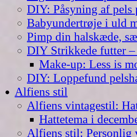
DIY: Påsyning af pels p
Babyundertrøje i uld 
Pimp din halskæde, sæ
DIY Strikkede futter –
Make-up: Less is m
DIY: Loppefund pels
Alfiens stil
Alfiens vintagestil: Ha
Hattetema i decembe
Alfiens stil: Personlig 