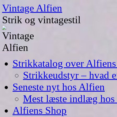
Skip
Vintage Alfien
to
content
Strik og vintagestil
Strikkatalog over Alfiens
Strikkeudstyr – hvad er
Seneste nyt hos Alfien
Mest læste indlæg hos 
Alfiens Shop