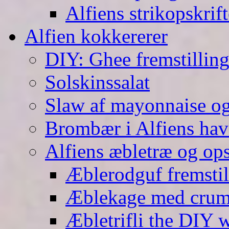
Alfiens strikopskrift
Alfien kokkererer
DIY: Ghee fremstilling 
Solskinssalat
Slaw af mayonnaise o
Brombær i Alfiens hav
Alfiens æbletræ og ops
Æblerodguf fremstill
Æblekage med crum
Æbletrifli the DIY 