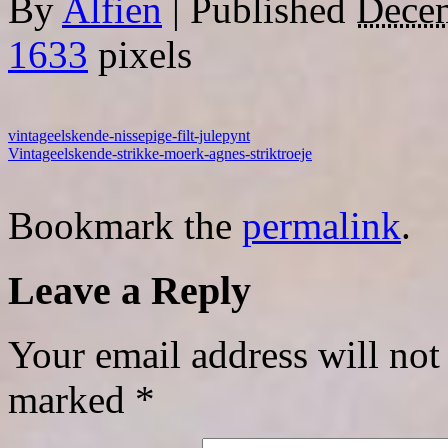
By
Alfien
|
Published
Decem
1633
pixels
vintageelskende-nissepige-filt-julepynt
Vintageelskende-strikke-moerk-agnes-striktroeje
Bookmark the
permalink
.
Leave a Reply
Your email address will not
marked
*