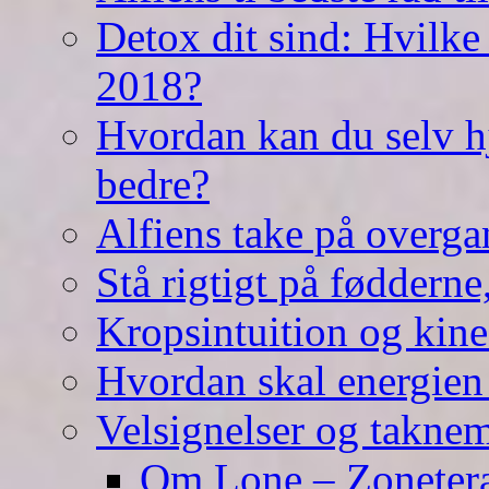
Detox dit sind: Hvilke 
2018?
Hvordan kan du selv hj
bedre?
Alfiens take på overga
Stå rigtigt på fødderne
Kropsintuition og kine
Hvordan skal energien
Velsignelser og takne
Om Lone – Zonetera