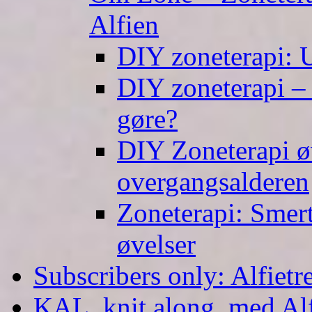
Alfien
DIY zoneterapi: U
DIY zoneterapi – 
gøre?
DIY Zoneterapi øv
overgangsalderen
Zoneterapi: Smert
øvelser
Subscribers only: Alfietr
KAL, knit along, med Al