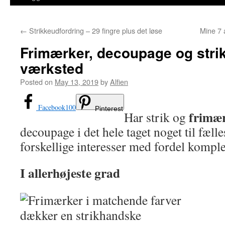
←
Strikkeudfordring – 29 fingre plus det løse
Mine 7 a
Frimærker, decoupage og strik 
værksted
Posted on
May 13, 2019
by
Alfien
Facebook
100
Pinterest
frimæ
Har strik og
decoupage i det hele taget noget til fæll
forskellige interesser med fordel kompl
I allerhøjeste grad