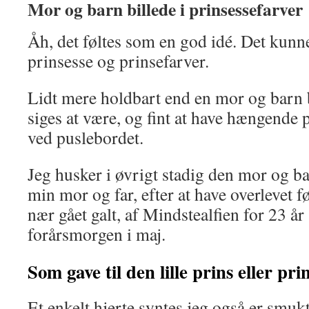
Mor og barn billede i prinsessefarver
Åh, det føltes som en god idé. Det kunn
prinsesse og prinsefarver.
Lidt mere holdbart end en mor og barn 
siges at være, og fint at have hængende 
ved puslebordet.
Jeg husker i øvrigt stadig den mor og bar
min mor og far, efter at have overlevet fø
nær gået galt, af Mindstealfien for 23 å
forårsmorgen i maj.
Som gave til den lille prins eller pri
Et enkelt hjerte syntes jeg også er smukt