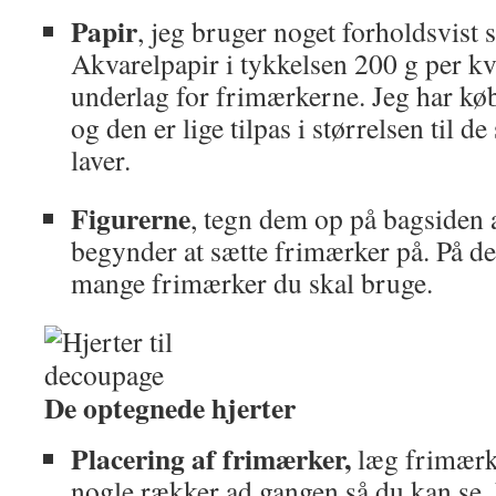
Papir
, jeg bruger noget forholdsvist st
Akvarelpapir i tykkelsen 200 g per k
underlag for frimærkerne. Jeg har kø
og den er lige tilpas i størrelsen til d
laver.
Figurerne
, tegn dem op på bagsiden 
begynder at sætte frimærker på. På d
mange frimærker du skal bruge.
De optegnede hjerter
Placering af frimærker,
læg frimærk
nogle rækker ad gangen så du kan se,