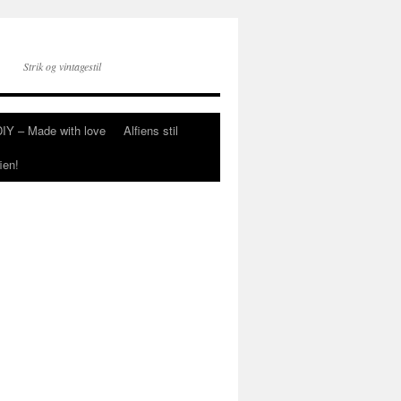
Strik og vintagestil
DIY – Made with love
Alfiens stil
ien!