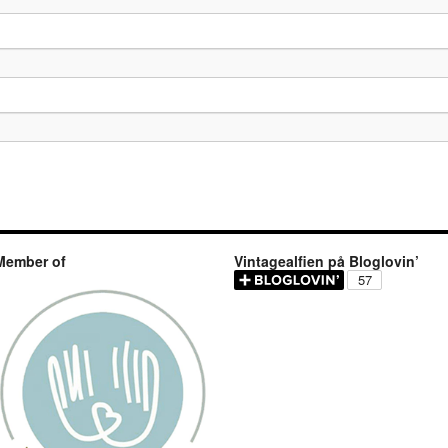
Member of
Vintagealfien på Bloglovin’