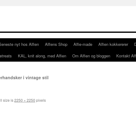
Seneste nyt hos Alfien
Alfiens Shop
Alfie-made
Alfien kokkererer
etreats
KAL, knit along, med Alfien
Om Alfien og bloggen
Kontakt Alf
rhandsker i vintage stil
l size is
2250 × 2250
pixels