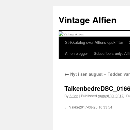
Skip
to
Vintage Alfien
content
Strikkatalog over Alfiens opskrifter
Alfien blogger
Subscribers only: Alfi
←
Nyt i sen august – Fødder, v
TalkenbedreDSC_016
By
Alfien
|
Published
August 30, 2017
|
Ful
Nakke2017-08-25 10.33.54