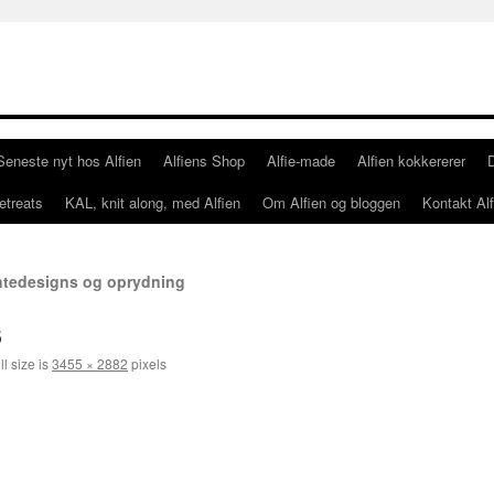
Seneste nyt hos Alfien
Alfiens Shop
Alfie-made
Alfien kokkererer
etreats
KAL, knit along, med Alfien
Om Alfien og bloggen
Kontakt Alf
antedesigns og oprydning
6
l size is
3455 × 2882
pixels