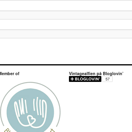
Member of
Vintagealfien på Bloglovin’