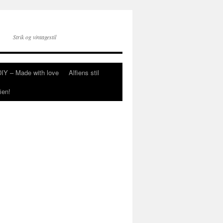
Strik og vintagestil
DIY – Made with love
Alfiens stil
ien!