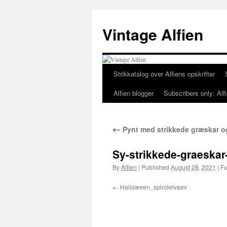
Skip
to
Vintage Alfien
content
Strikkatalog over Alfiens opskrifter
Alfien blogger
Subscribers only: Alfi
←
Pynt med strikkede græskar o
Sy-strikkede-graeska
By
Alfien
|
Published
August 28, 2021
|
Ful
Halloween_spindelvaev