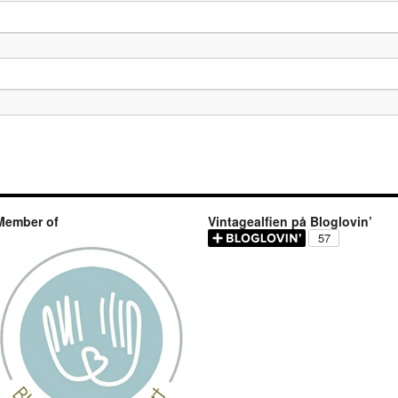
Member of
Vintagealfien på Bloglovin’