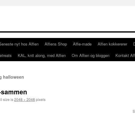
Seneste nyt hos Alfien
Alfiens Shop
Alfie-made
Alfien kokkererer
etreats
KAL, knit along, med Alfien
Om Alfien og bloggen
Kontakt Alf
g halloween
r-sammen
l size is
2048 × 2048
pixels
S