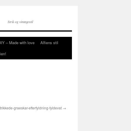
Strik og vintagestil
DIY – Made with love
Alfiens stil
ien!
trikkede-graeskar-efterfyldning-fyldevat