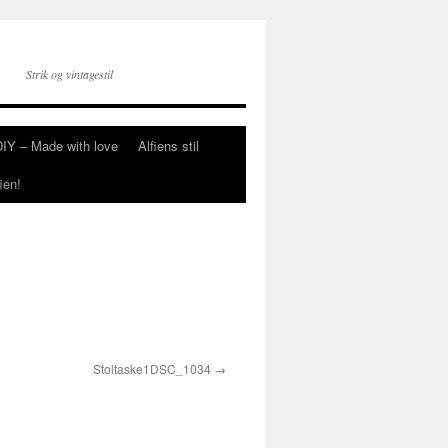
Strik og vintagestil
DIY – Made with love
Alfiens stil
ien!
Stoltaske1DSC_1034