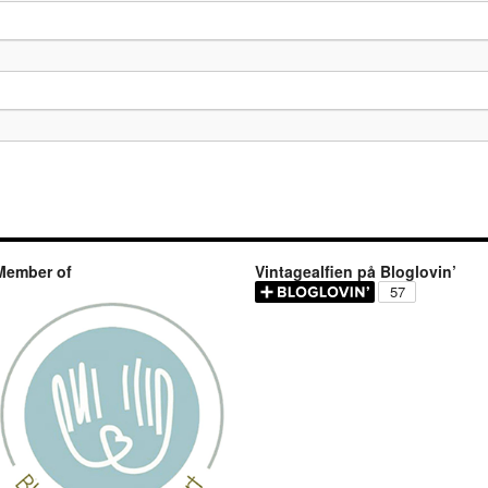
Member of
Vintagealfien på Bloglovin’