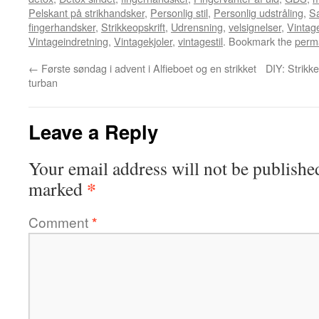
Pelskant på strikhandsker
,
Personlig stil
,
Personlig udstråling
,
S
fingerhandsker
,
Strikkeopskrift
,
Udrensning
,
velsignelser
,
Vintag
Vintageindretning
,
Vintagekjoler
,
vintagestil
. Bookmark the
perm
←
Første søndag i advent i Alfieboet og en strikket
DIY: Strikke
turban
Leave a Reply
Your email address will not be publishe
*
marked
Comment
*