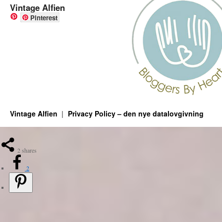
Vintage Alfien
Pinterest
Vintage Alfien
Privacy Policy – den nye datalovgivning
2
shares
2