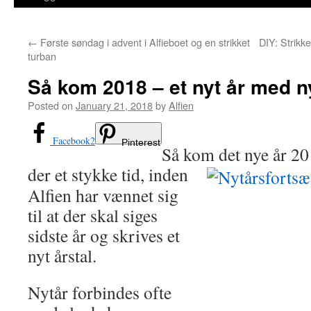
←
Første søndag i advent i Alfieboet og en strikket
DIY: Strikke
turban
Så kom 2018 – et nyt år med 
Posted on
January 21, 2018
by
Alfien
Facebook
2
Pinterest
Så kom det nye år 20
der et stykke tid,
inden
Alfien har vænnet sig
til at der skal siges
sidste år og skrives et
nyt årstal.
Nytår forbindes ofte