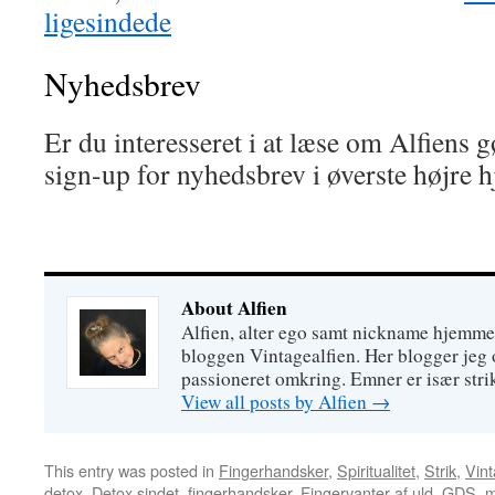
ligesindede
Nyhedsbrev
Er du interesseret i at læse om Alfiens g
sign-up for nyhedsbrev i øverste højre h
About Alfien
Alfien, alter ego samt nickname hjemme
bloggen Vintagealfien. Her blogger jeg o
passioneret omkring. Emner er især strik
View all posts by Alfien
→
This entry was posted in
Fingerhandsker
,
Spiritualitet
,
Strik
,
Vint
detox
,
Detox sindet
,
fingerhandsker
,
Fingervanter af uld
,
GDS
,
m