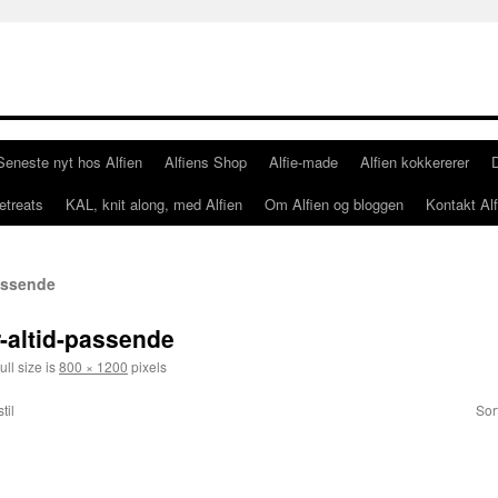
Seneste nyt hos Alfien
Alfiens Shop
Alfie-made
Alfien kokkererer
etreats
KAL, knit along, med Alfien
Om Alfien og bloggen
Kontakt Alf
passende
r-altid-passende
ull size is
800 × 1200
pixels
til
Sor