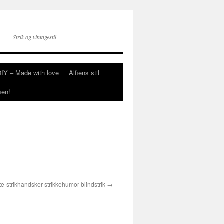
Strik og vintagestil
DIY – Made with love
Alfiens stil
ien!
te-strikhandsker-strikkehumor-blindstrik