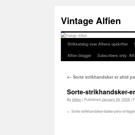
Skip
to
Vintage Alfien
content
Strikkatalog over Alfiens opskrifter
Alfien blogger
Subscribers only: Alfi
←
Sorte strikhandsker er altid 
Sorte-strikhandsker-e
By
Alfien
|
Published
January 26, 2026
|
F
Sorte-strikhandsker-taske-pels-vintages