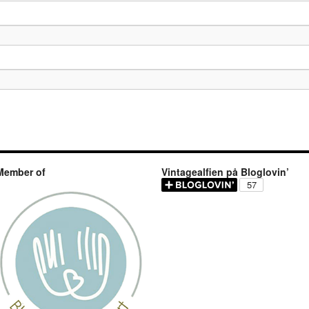
Member of
Vintagealfien på Bloglovin’