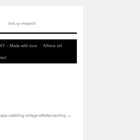
Strik og vintagestil
DIY – Made with love
Alfiens stil
ien!
cape-udstilling-vintage-effekter-samling