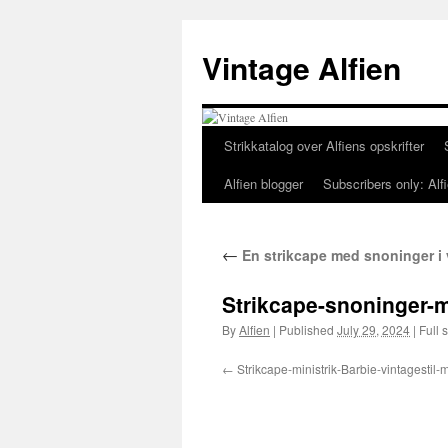
Skip
to
Vintage Alfien
content
Strikkatalog over Alfiens opskrifter
Alfien blogger
Subscribers only: Alfi
←
En strikcape med snoninger i vi
Strikcape-snoninger-m
By
Alfien
|
Published
July 29, 2024
|
Full s
Strikcape-ministrik-Barbie-vintagestil-