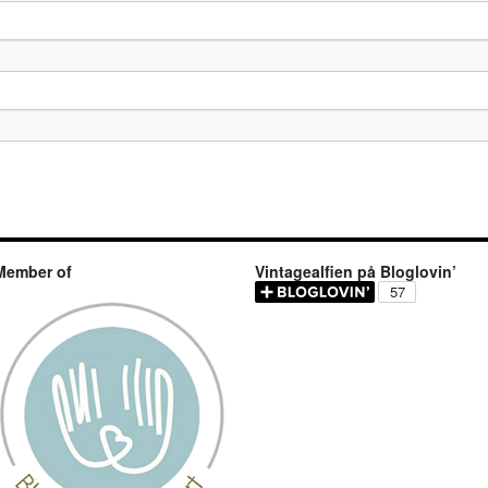
Member of
Vintagealfien på Bloglovin’