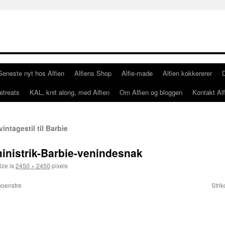
Seneste nyt hos Alfien
Alfiens Shop
Alfie-made
Alfien kokkererer
etreats
KAL, knit along, med Alfien
Om Alfien og bloggen
Kontakt Alf
ntagestil til Barbie
inistrik-Barbie-venindesnak
ize is
2450 × 2450
pixels
moenstre
Strik