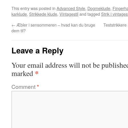
This entry was posted in
Advanced Style
,
Dogmeklude
,
Fingerh
karklude
,
Strikkede klude
,
Vintagestil
and tagged
Strik i vintagest
←
Æbler i sensommeren – hvad kan du bruge
Teststrikkere 
dem til?
Leave a Reply
Your email address will not be publishe
*
marked
Comment
*