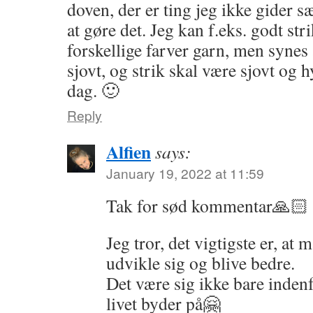
doven, der er ting jeg ikke gider sæ
at gøre det. Jeg kan f.eks. godt str
forskellige farver garn, men synes 
sjovt, og strik skal være sjovt og h
dag. 🙂
Reply
Alfien
says:
January 19, 2022 at 11:59
Tak for sød kommentar🙏🏻
Jeg tror, det vigtigste er, at 
udvikle sig og blive bedre.
Det være sig ikke bare indenf
livet byder på🤗