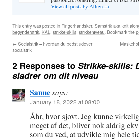
View all posts by Alfien
→
This entry was posted in
Fingerhandsker
,
Samstrik aka knit alo
begynderstrik
,
KAL
,
strikke-skills
,
strikkeniveau
. Bookmark the
p
←
Socialstrik – hvordan du bedst udøver
Maskehol
socialstrik
2 Responses to
Strikke-skills:
sladrer om dit niveau
Sanne
says:
January 18, 2022 at 08:00
Åhr, hvor sjovt. Jeg kunne virkeli
meget af det, bliver nok aldrig ekv
som du ved, at udvikle mig hele ti