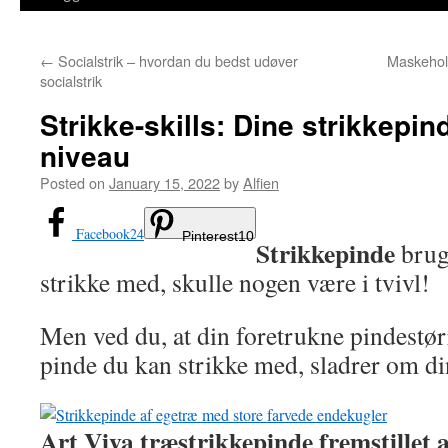
←
Socialstrik – hvordan du bedst udøver
Maskehol
socialstrik
Strikke-skills: Dine strikkepin
niveau
Posted on
January 15, 2022
by
Alfien
Facebook
24
Pinterest
10
Strikkepinde
bruge
strikke med, skulle nogen være i tvivl!
Men ved du, at din foretrukne pindestø
pinde du kan strikke med, sladrer om din
Art Viva træstrikkepinde fremstillet 