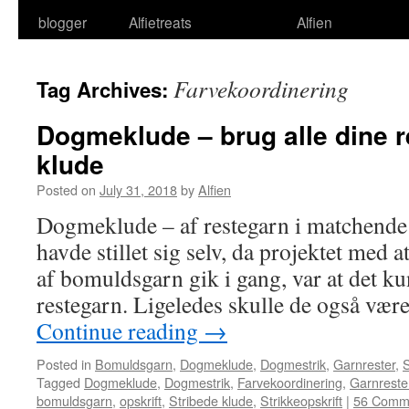
blogger
Alfietreats
Alfien
Farvekoordinering
Tag Archives:
Dogmeklude – brug alle dine re
klude
Posted on
July 31, 2018
by
Alfien
Dogmeklude – af restegarn i matchende
havde stillet sig selv, da projektet med a
af bomuldsgarn gik i gang, var at det ku
restegarn. Ligeledes skulle de også vær
Continue reading
→
Posted in
Bomuldsgarn
,
Dogmeklude
,
Dogmestrik
,
Garnrester
,
S
Tagged
Dogmeklude
,
Dogmestrik
,
Farvekoordinering
,
Garnreste
bomuldsgarn
,
opskrift
,
Stribede klude
,
Strikkeopskrift
|
56 Comm