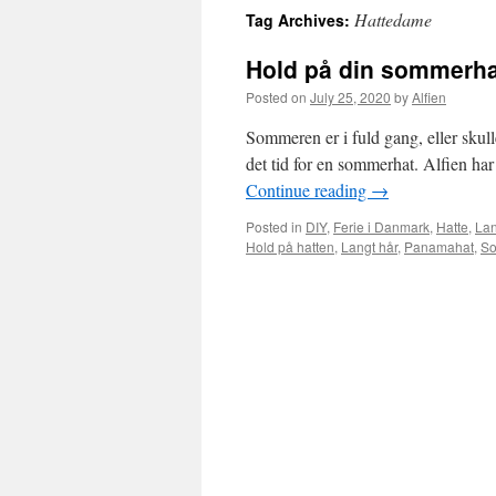
Hattedame
Tag Archives:
Hold på din sommerhat
Posted on
July 25, 2020
by
Alfien
Sommeren er i fuld gang, eller skull
det tid for en sommerhat. Alfien har 
Continue reading
→
Posted in
DIY
,
Ferie i Danmark
,
Hatte
,
Lan
Hold på hatten
,
Langt hår
,
Panamahat
,
So