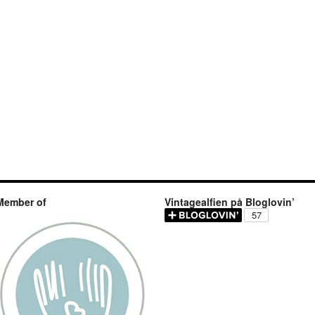
Member of
Vintagealfien på Bloglovin’