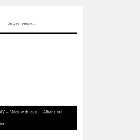
Strik og vintagestil
DIY – Made with love
Alfiens stil
ien!