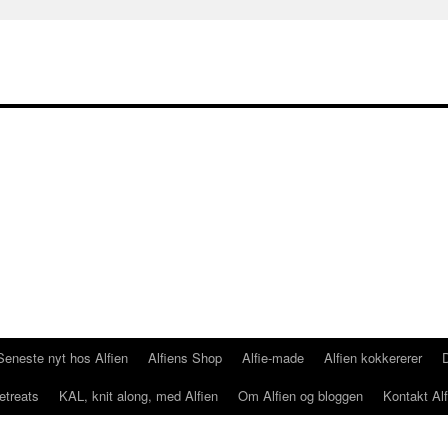
Seneste nyt hos Alfien
Alfiens Shop
Alfie-made
Alfien kokkererer
etreats
KAL, knit along, med Alfien
Om Alfien og bloggen
Kontakt Alf