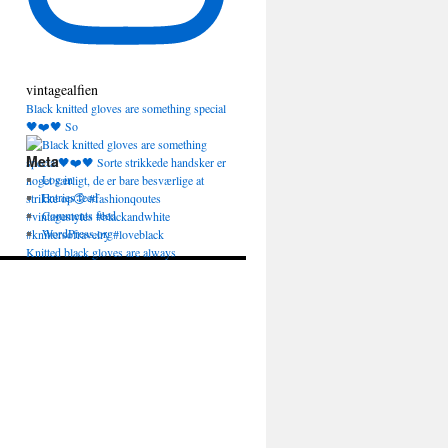
vintagealfien
Black knitted gloves are something special
🖤❤️🖤 So
Meta
Log in
Entries feed
Comments feed
WordPress.org
Knitted black gloves are always
appropriate and a