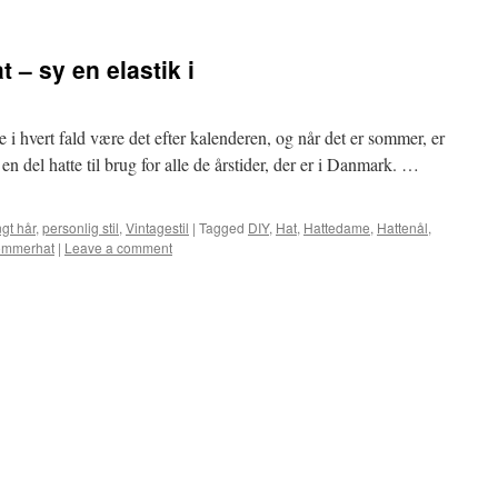
 – sy en elastik i
e i hvert fald være det efter kalenderen, og når det er sommer, er
en del hatte til brug for alle de årstider, der er i Danmark. …
gt hår
,
personlig stil
,
Vintagestil
|
Tagged
DIY
,
Hat
,
Hattedame
,
Hattenål
,
mmerhat
|
Leave a comment