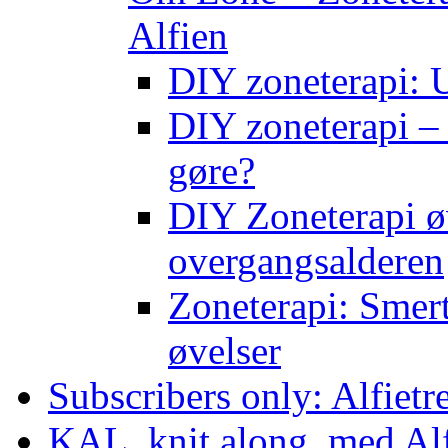
Alfien
DIY zoneterapi: U
DIY zoneterapi – 
gøre?
DIY Zoneterapi øv
overgangsalderen
Zoneterapi: Smert
øvelser
Subscribers only: Alfietr
KAL, knit along, med Al