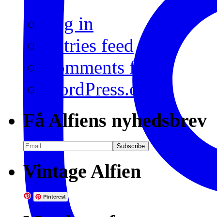
Log in
Entries feed
Comments feed
WordPress.org
Få Alfiens nyhedsbrev
Vintage Alfien
Pinterest