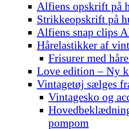
Alfiens opskrift på h
Strikkeopskrift på h
Alfiens snap clips
Hårelastikker af vin
Frisurer med håre
Love edition – Ny ko
Vintagetøj sælges f
Vintagesko og acc
Hovedbeklædning 
pompom