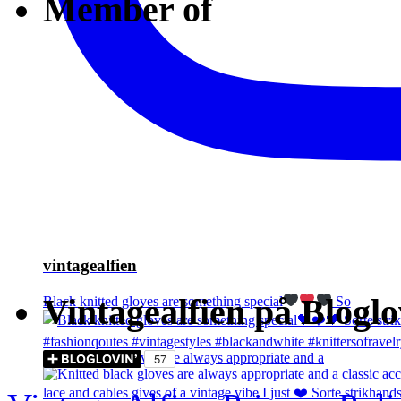
Member of
vintagealfien
Vintagealfien på Bloglo
Black knitted gloves are something special
So
Knitted black gloves are always appropriate and a