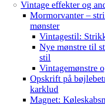
Vintage effekter og an
Mormorvanter – stri
mønster
Vintagestil: Strik
Nye mønstre til s
stil
Vintagemønstre o
Opskrift på bøjlebet
karklud
Magnet: Køleskabsma