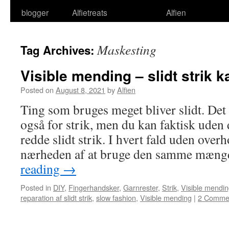
blogger
Alfietreats
Alfien
Maskesting
Tag Archives:
Visible mending – slidt strik 
Posted on
August 8, 2021
by
Alfien
Ting som bruges meget bliver slidt. Det 
også for strik, men du kan faktisk uden 
redde slidt strik. I hvert fald uden ove
nærheden af at bruge den samme mæng
reading
→
Posted in
DIY
,
Fingerhandsker
,
Garnrester
,
Strik
,
Visible mendi
reparation af slidt strik
,
slow fashion
,
Visible mending
|
2 Comme