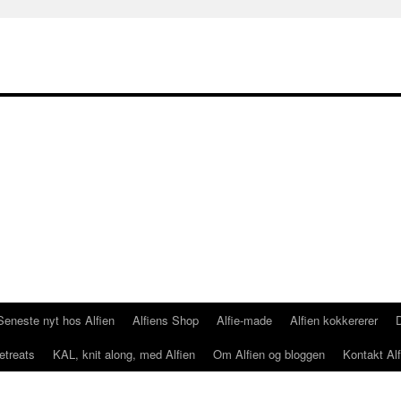
Seneste nyt hos Alfien
Alfiens Shop
Alfie-made
Alfien kokkererer
etreats
KAL, knit along, med Alfien
Om Alfien og bloggen
Kontakt Alf