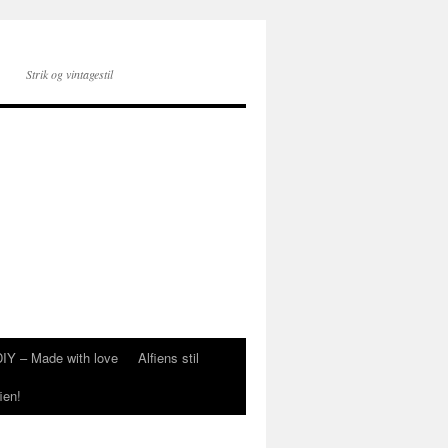
Strik og vintagestil
DIY – Made with love
Alfiens stil
ien!