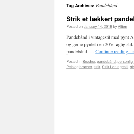
Pandebånd
Tag Archives:
Strik et lækkert pand
Posted on
January 14, 2019
by
Alfien
Pandebånd i vintagestil med pynt Al
og gerne pyntet i en 20’er-agtig stil
pandebånd. …
Continue reading
→
Posted in
Brocher
,
pandebånd
,
personlig s
Pels og brocher
,
strik
,
Strik i vintagestil
,
st