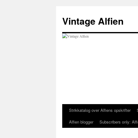
Skip
to
Vintage Alfien
content
Strikkatalog over Alfiens opskrifter
Alfien blogger
Subscribers only: Alfi