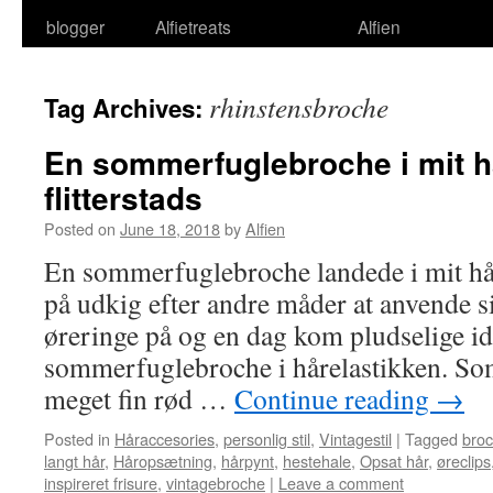
blogger
Alfietreats
Alfien
rhinstensbroche
Tag Archives:
En sommerfuglebroche i mit h
flitterstads
Posted on
June 18, 2018
by
Alfien
En sommerfuglebroche landede i mit hår
på udkig efter andre måder at anvende s
øreringe på og en dag kom pludselige ide
sommerfuglebroche i hårelastikken. S
meget fin rød …
Continue reading
→
Posted in
Håraccesories
,
personlig stil
,
Vintagestil
|
Tagged
bro
langt hår
,
Håropsætning
,
hårpynt
,
hestehale
,
Opsat hår
,
øreclips
inspireret frisure
,
vintagebroche
|
Leave a comment