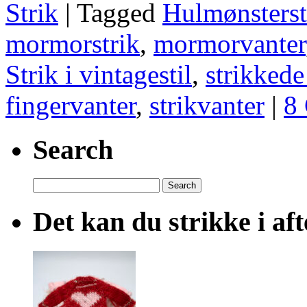
Strik
|
Tagged
Hulmønsterst
mormorstrik
,
mormorvanter
Strik i vintagestil
,
strikkede
fingervanter
,
strikvanter
|
8
Search
Search
for:
Det kan du strikke i af