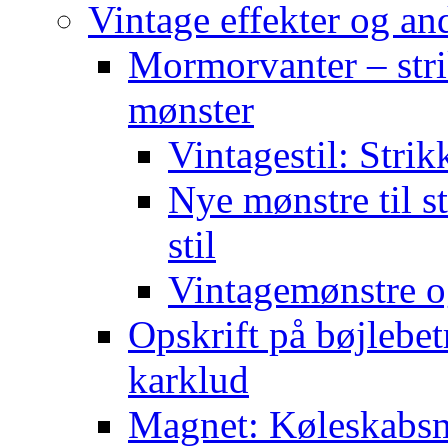
Vintage effekter og an
Mormorvanter – stri
mønster
Vintagestil: Strik
Nye mønstre til s
stil
Vintagemønstre o
Opskrift på bøjlebet
karklud
Magnet: Køleskabsma