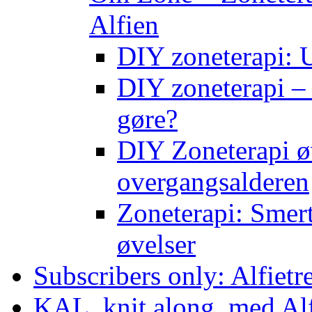
Alfien
DIY zoneterapi: U
DIY zoneterapi – 
gøre?
DIY Zoneterapi øv
overgangsalderen
Zoneterapi: Smert
øvelser
Subscribers only: Alfietr
KAL, knit along, med Al