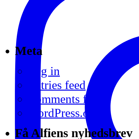
Meta
Log in
Entries feed
Comments feed
WordPress.org
Få Alfiens nyhedsbrev