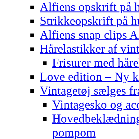
Alfiens opskrift på h
Strikkeopskrift på h
Alfiens snap clips
Hårelastikker af vin
Frisurer med håre
Love edition – Ny ko
Vintagetøj sælges f
Vintagesko og acc
Hovedbeklædning 
pompom