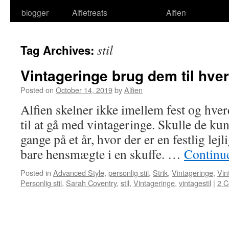
blogger
Alfietreats
Alfien
stil
Tag Archives:
Vintageringe brug dem til hve
Posted on
October 14, 2019
by
Alfien
Alfien skelner ikke imellem fest og hve
til at gå med vintageringe. Skulle de ku
gange på et år, hvor der er en festlig lejl
bare hensmægte i en skuffe. …
Continu
Posted in
Advanced Style
,
personlig stil
,
Strik
,
Vintageringe
,
Vin
Personlig stil
,
Sarah Coventry
,
stil
,
Vintageringe
,
vintagestil
|
2 