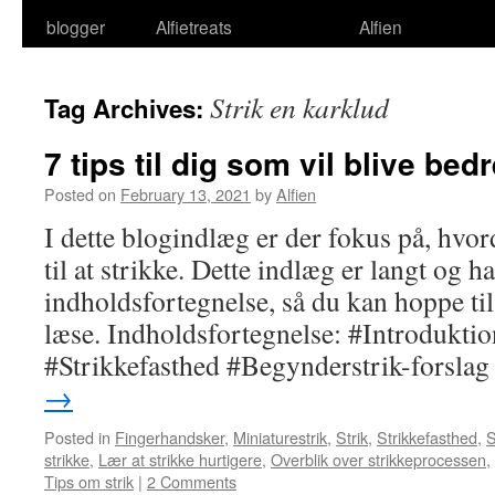
blogger
Alfietreats
Alfien
Strik en karklud
Tag Archives:
7 tips til dig som vil blive bedre
Posted on
February 13, 2021
by
Alfien
I dette blogindlæg er der fokus på, hvo
til at strikke. Dette indlæg er langt og h
indholdsfortegnelse, så du kan hoppe til 
læse. Indholdsfortegnelse: #Introdukti
#Strikkefasthed #Begynderstrik-forsla
→
Posted in
Fingerhandsker
,
Miniaturestrik
,
Strik
,
Strikkefasthed
,
S
strikke
,
Lær at strikke hurtigere
,
Overblik over strikkeprocessen
,
Tips om strik
|
2 Comments