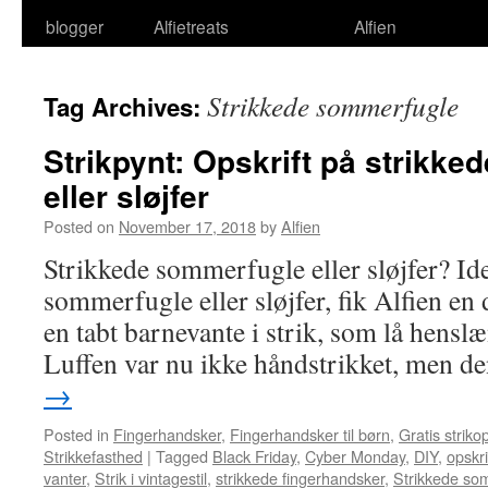
blogger
Alfietreats
Alfien
Strikkede sommerfugle
Tag Archives:
Strikpynt: Opskrift på strikk
eller sløjfer
Posted on
November 17, 2018
by
Alfien
Strikkede sommerfugle eller sløjfer? Ide
sommerfugle eller sløjfer, fik Alfien en 
en tabt barnevante i strik, som lå hensl
Luffen var nu ikke håndstrikket, men 
→
Posted in
Fingerhandsker
,
Fingerhandsker til børn
,
Gratis strikop
Strikkefasthed
|
Tagged
Black Friday
,
Cyber Monday
,
DIY
,
opskri
vanter
,
Strik i vintagestil
,
strikkede fingerhandsker
,
Strikkede so