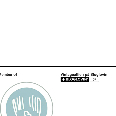
Member of
Vintagealfien på Bloglovin’