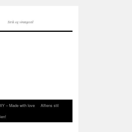
Strik og vintagestil
DIY – Made with love
Alfiens stil
ien!