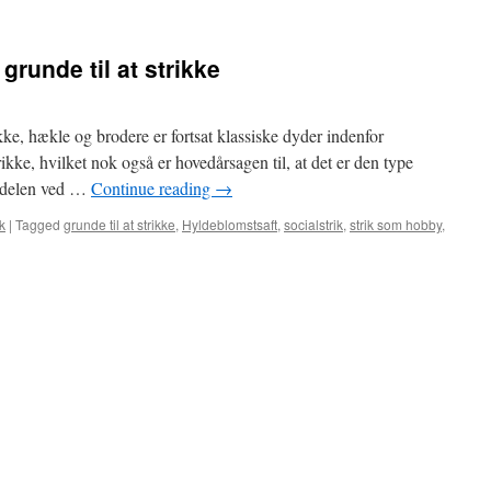
grunde til at strikke
ikke, hækle og brodere er fortsat klassiske dyder indenfor
ikke, hvilket nok også er hovedårsagen til, at det er den type
ordelen ved …
Continue reading
→
ik
|
Tagged
grunde til at strikke
,
Hyldeblomstsaft
,
socialstrik
,
strik som hobby
,