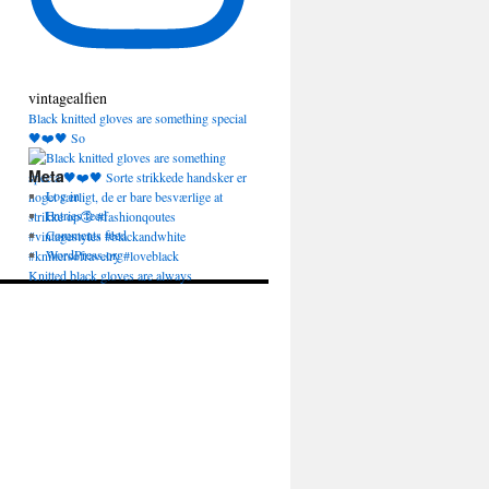
vintagealfien
Black knitted gloves are something special
🖤❤️🖤 So
Meta
Log in
Entries feed
Comments feed
WordPress.org
Knitted black gloves are always
appropriate and a