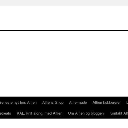
Seneste nyt hos Alfien
Alfiens Shop
Alfie-made
Alfien kokkererer
etreats
KAL, knit along, med Alfien
Om Alfien og bloggen
Kontakt Alf