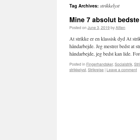
strikkelyst
Tag Archives:
Mine 7 absolut bedste 
Posted on
June 3, 2019
by
Alfien
At strikke er en klassisk dyd At str
håndarbejde. Jeg mestrer bedst at str
håndarbejde, jeg bedst kan lide. F
Posted in
Fingerhandsker
,
Socialstrik
,
Str
strikkelyst
,
Strikrejse
|
Leave a comment