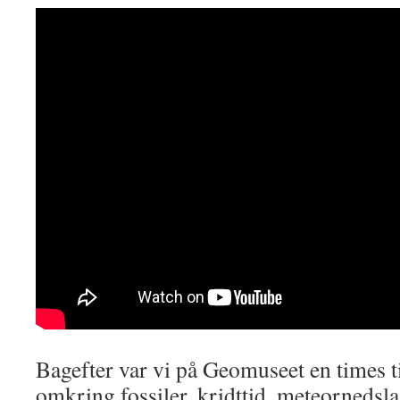
Bagefter var vi på Geomuseet en times t
omkring fossiler, kridttid, meteornedsla