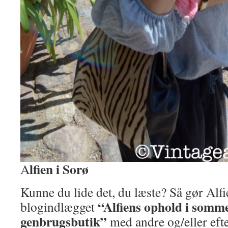
lfien i Sorø
A
Kunne du lide det, du læste? Så gør Alfi
“Alfiens ophold i somm
blogindlægget
genbrugsbutik”
med andre og/eller eft