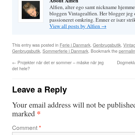
About Alfien
Alfien, alter ego samt nickname hjemme
bloggen Vintagealfien. Her blogger jeg o
passioneret omkring. Emner er især strik
View all posts by Alfien
→
This entry was posted in
Ferie i Danmark
,
Genbrugsbutik
,
Vintag
Genbrugsbutik
,
Sommerferie i Danmark
. Bookmark the
permali
←
Projekter når det er sommer – måske når jeg
Dogmeklud
det hele?
Leave a Reply
Your email address will not be publishe
*
marked
Comment
*