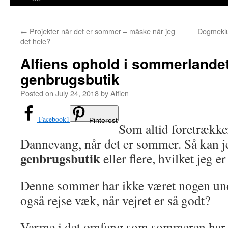
←
Projekter når det er sommer – måske når jeg
Dogmeklud
det hele?
Alfiens ophold i sommerlande
genbrugsbutik
Posted on
July 24, 2018
by
Alfien
Facebook
1
Pinterest
Som altid foretrækker
Dannevang, når det er sommer. Så kan j
genbrugsbutik
eller flere, hvilket jeg e
Denne sommer har ikke været nogen und
også rejse væk, når vejret er så godt?
Varme i det omfang som sommeren har bu