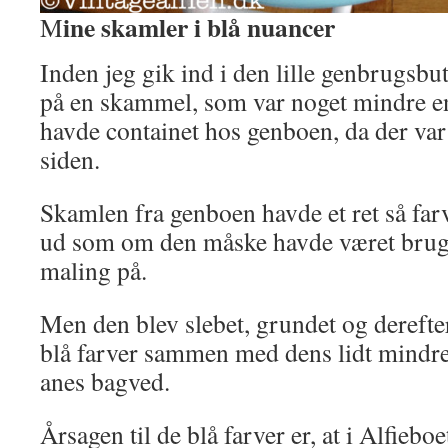
ine skamler i blå nuancer
M
Inden jeg gik ind i den lille genbrugsbut
på en skammel, som var noget mindre e
havde containet hos genboen, da der var 
siden.
Skamlen fra genboen havde et ret så far
ud som om den måske havde været brugt t
maling på.
Men den blev slebet, grundet og derefter
blå farver sammen med dens lidt mindr
anes bagved.
Årsagen til de blå farver er, at i Alfiebo