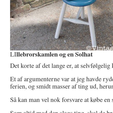
llebrorskamlen og en Solhat
LI
Det korte af det lange er, at selvfølgel
Et af argumenterne var at jeg havde ryd
ferien, og smidt masser af ting ud, herun
Så kan man vel nok forsvare at købe e
Som altid med den slags ting, skal de bri